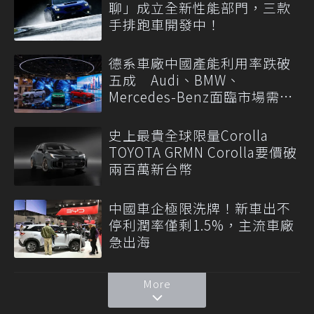
聊」成立全新性能部門，三款
手排跑車開發中！
德系車廠中國產能利用率跌破
五成 Audi、BMW、
Mercedes-Benz面臨市場需求
轉變
史上最貴全球限量Corolla
TOYOTA GRMN Corolla要價破
兩百萬新台幣
中國車企極限洗牌！新車出不
停利潤率僅剩1.5%，主流車廠
急出海
More