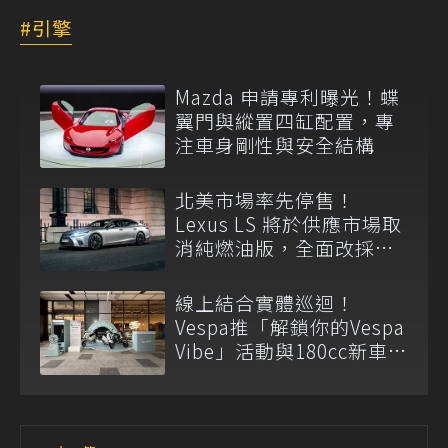
引擎
Mazda 申請專利曝光！蝶
翼門與縱置四缸配置，專
注車身剛性與安全結構
北美市場率先停售！
Lexus LS 將於供應市場取
消純燃油版，全面改採單
一油電動力
線上結合實體巡迴！
Vespa推「解鎖你的Vespa
Vibe」活動與180cc新車全
台展示