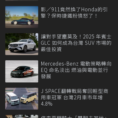
影／911竟然換了Honda的引
擎？保時捷鐵粉憤怒了！
讓對手望塵莫及！2025 年賓士
GLC 如何成為台灣 SUV 市場的
最佳投資
Mercedes-Benz 電動策略轉向
EQ 命名淡出 燃油與電動並行
發展
J SPACE翻轉戰局奪回輕型商
用車冠軍 台灣2月車市年增
4.8%
停車再開騎士「雙腳未著地」