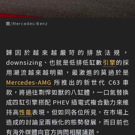
圖/Mercedes-Benz
歸因於越來越嚴苛的排放法規，
downsizing、也就是低排低缸數
引擎
的採
用潮流越來越明顯，最激進的莫過於是
Mercedes-AMG
所推出的新世代 C63 車
款，將過往剽悍如獸的八缸體，一口氣替換
成四缸引擎搭配 PHEV 插電式複合動力來維
持高
性能
表現。但如同各位所見，在市場上
造成的討論呈兩極化的態勢發展，而日前也
有海外媒體向官方詢問相關議題。