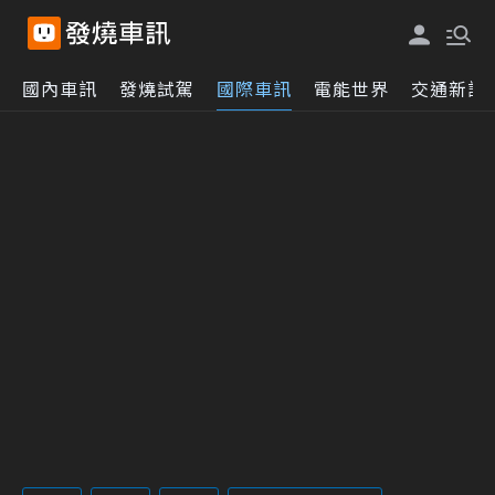
國內車訊
發燒試駕
國際車訊
電能世界
交通新訊