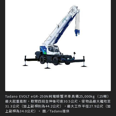
Tadano EVOLT eGR-250N純電螃蟹吊車具備25,000kg（25噸）
最大起重能耐，軟臂四段全伸後可達30.5公尺、使物品最大離地至
31.3公尺（加上副桿則為44.2公尺），最大工作半徑27.9公尺（加
上副桿為34.0公尺）。 圖／Tadano提供