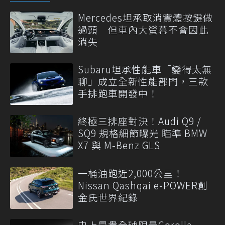
Mercedes坦承取消實體按鍵做
過頭 但車內大螢幕不會因此
消失
Subaru坦承性能車「變得太無
聊」成立全新性能部門，三款
手排跑車開發中！
終極三排座對決！Audi Q9 /
SQ9 規格細節曝光 瞄準 BMW
X7 與 M-Benz GLS
一桶油跑近2,000公里！
Nissan Qashqai e-POWER創
金氏世界紀錄
史上最貴全球限量Corolla