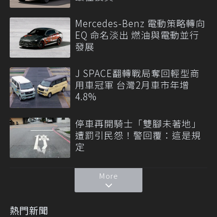
Mercedes-Benz 電動策略轉向
EQ 命名淡出 燃油與電動並行
發展
J SPACE翻轉戰局奪回輕型商
用車冠軍 台灣2月車市年增
4.8%
停車再開騎士「雙腳未著地」
遭罰引民怨！警回覆：這是規
定
More
熱門新聞