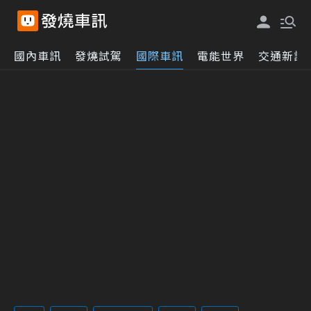
國內車訊
發燒試駕
國際車訊
電能世界
交通新訊