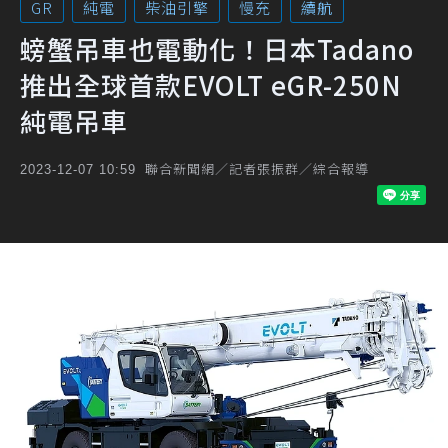
GR
純電
柴油引擎
慢充
續航
螃蟹吊車也電動化！日本Tadano
推出全球首款EVOLT eGR-250N
純電吊車
聯合新聞網／記者張振群／綜合報導
2023-12-07 10:59