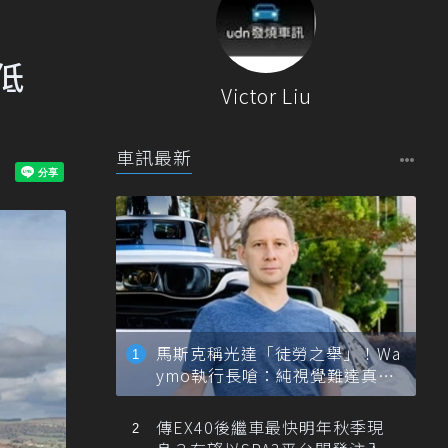
低
Victor Liu
車訊最新
馬斯克稱光達「徒勞之舉」！Wa
ymo執行長嗆：純視覺難達真正
自動駕駛
傳EX40後繼車最快明年秋季現