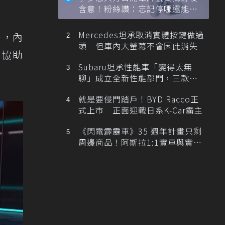
含意！粉絲讚：忘記停哪還能幫
忙找車
Mercedes坦承取消實體按鍵做過
外，內
頭 但車內大螢幕不會因此消失
輛協助
Subaru坦承性能車「變得太無
聊」成立全新性能部門，三款手
排跑車開發中！
就是要侵門踏戶！BYD Racco正
式上市 正面迎戰日系K-Car霸主
《閃電霹靂車》35 週年計畫只剩
周邊商品！阿斯拉1:1實車與實體
展覽雙雙喊卡