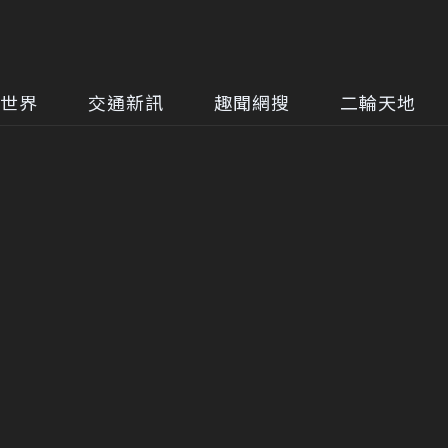
世界
交通新訊
趣聞網搜
二輪天地