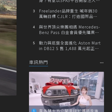
身？有望以SPA3平台開發注入80
0V動力
Freelander品牌重生 喊年銷30
萬輛目標 CJLR：打造國際品牌
半數銷量來自全球！
與世界頂尖樂團相遇 Mercedes-
Benz Pass 白金會員優先購票維
也納愛樂
動力與底盤全面進化 Aston Mart
in DB12 S 售 1,488 萬元起正式
登台
車訊熱門
李多慧大方公開車牌號碼揭背後