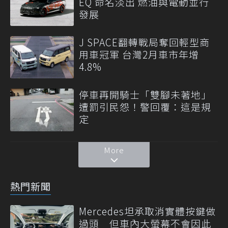
EQ 命名淡出 燃油與電動並行
發展
J SPACE翻轉戰局奪回輕型商
用車冠軍 台灣2月車市年增
4.8%
停車再開騎士「雙腳未著地」
遭罰引民怨！警回覆：這是規
定
More
熱門新聞
Mercedes坦承取消實體按鍵做
過頭 但車內大螢幕不會因此