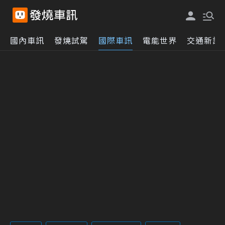
國內車訊
發燒試駕
國際車訊
電能世界
交通新訊