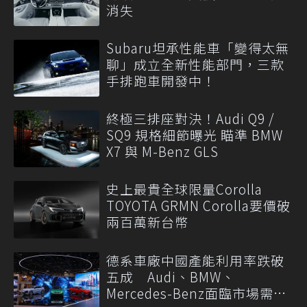
消失
Subaru坦承性能車「變得太無
聊」成立全新性能部門，三款
手排跑車開發中！
終極三排座對決！Audi Q9 /
SQ9 規格細節曝光 瞄準 BMW
X7 與 M-Benz GLS
史上最貴全球限量Corolla
TOYOTA GRMN Corolla要價破
兩百萬新台幣
德系車廠中國產能利用率跌破
五成 Audi、BMW、
Mercedes-Benz面臨市場需求