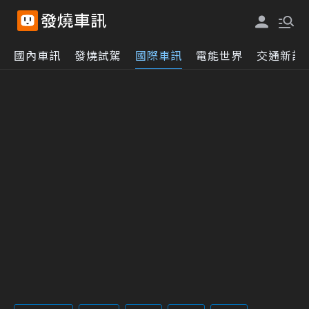
國內車訊
發燒試駕
國際車訊
電能世界
交通新訊