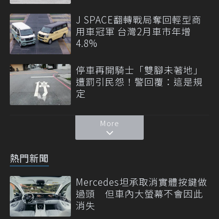
J SPACE翻轉戰局奪回輕型商
用車冠軍 台灣2月車市年增
4.8%
停車再開騎士「雙腳未著地」
遭罰引民怨！警回覆：這是規
定
More
熱門新聞
Mercedes坦承取消實體按鍵做
過頭 但車內大螢幕不會因此
消失