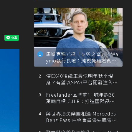
馬斯克稱光達「徒勞之舉」！Wa
ymo執行長嗆：純視覺難達真正
自動駕駛
傳EX40後繼車最快明年秋季現
身？有望以SPA3平台開發注入80
0V動力
Freelander品牌重生 喊年銷30
萬輛目標 CJLR：打造國際品牌
半數銷量來自全球！
與世界頂尖樂團相遇 Mercedes-
Benz Pass 白金會員優先購票維
也納愛樂