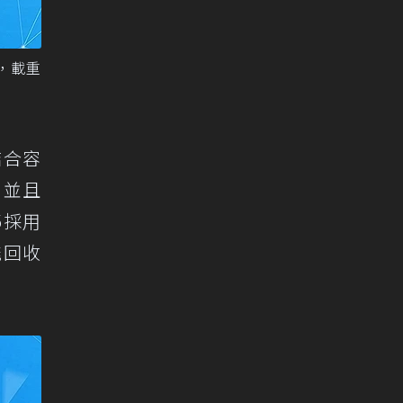
積，載重
結合容
，並且
5採用
能回收