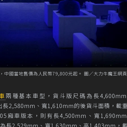
，中國當地售價為人民幣79,800元起。 圖／大力牛魔王網
車
兩種基本車型，貨斗版尺碼為長4,600m
造出長2,580mm、寬1,610mm的後貨斗面積，載
5廂車版本，則有長4,500mm、寬1,690m
長2,529mm、寬1,630mm、高1,403mm，