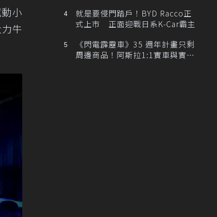
排跑車開發中！
電動小
就是要侵門踏戶！BYD Racco正
式上市 正面迎戰日系K-Car霸主
大力牛
《閃電霹靂車》35 週年計畫只剩
周邊商品！阿斯拉1:1實車與實體
展覽雙雙喊卡