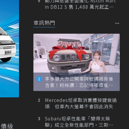
動力與底盤全面進化 Aston Mart
in DB12 S 售 1,488 萬元起正式
登台
車訊熱門
李多慧大方公開車牌號碼揭背後
含意！粉絲讚：忘記停哪還能幫
忙找車
Mercedes坦承取消實體按鍵做過
頭 但車內大螢幕不會因此消失
Subaru坦承性能車「變得太無
聊」成立全新性能部門，三款手
平價級