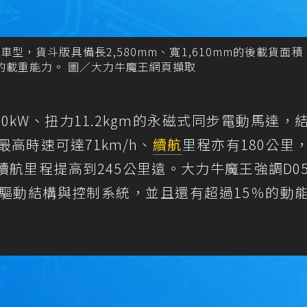
型，貨斗版具備長2,580mm、寬1,610mm的後載貨面
斤的載重能力。 圖／大力牛魔王網頁擷取
0kW、扭力11.2kgm的永磁式同步電動馬達，
最高時速可達71km/h、
續航
里程亦有180公里
航里程提高到245公里遠。大力牛魔王強調D0
能驅動結構與控制系統，並且還有超過15％的動