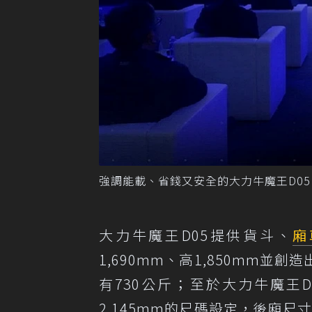
強調能載、省錢又安全的大力牛魔王D05
大力牛魔王D05提供貨斗、
廂
1,690mm、高1,850mm並創
有730公斤；至於大力牛魔王D0
2,145mm的尺碼設定，後廂尺寸為