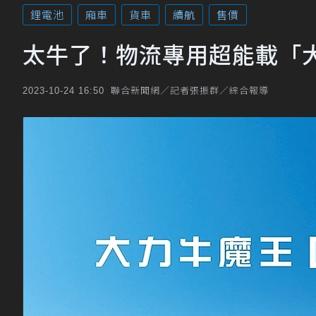
鋰電池
廂車
貨車
續航
售價
太牛了！物流專用超能載「大
聯合新聞網／記者張振群／綜合報導
2023-10-24 16:50