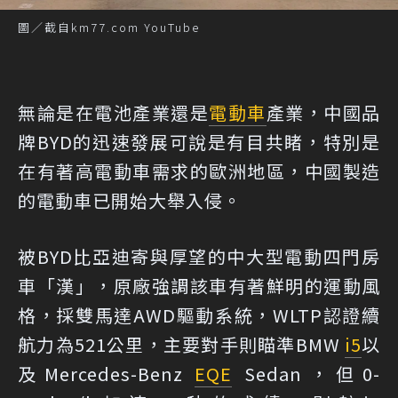
圖／截自km77.com YouTube
無論是在電池產業還是
電動車
產業，中國品
牌BYD的迅速發展可說是有目共睹，特別是
在有著高電動車需求的歐洲地區，中國製造
的電動車已開始大舉入侵。
被BYD比亞迪寄與厚望的中大型電動四門房
車「漢」，原廠強調該車有著鮮明的運動風
格，採雙馬達AWD驅動系統，WLTP認證續
航力為521公里，主要對手則瞄準BMW
i5
以
及Mercedes-Benz
EQE
Sedan，但0-