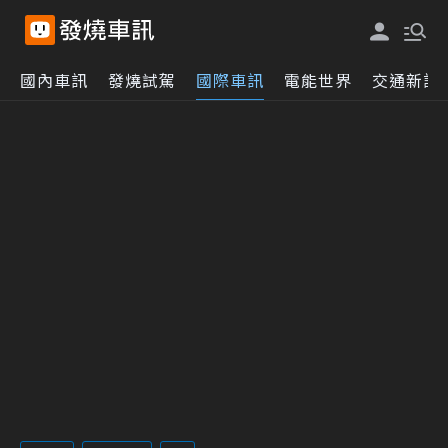
國內車訊
發燒試駕
國際車訊
電能世界
交通新訊