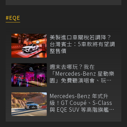
EQE
美製進口車關稅若調降？
台灣賓士：5車款將有望調
整售價
週末去哪玩？我在
「Mercedes-Benz 星動樂
園」免費聽演唱會、玩科
技、試駕夢幻車的一日行
程！
Mercedes-Benz 年式升
級！GT Coupé、S-Class
與 EQE SUV 等高階旗艦車
系皆有驚喜