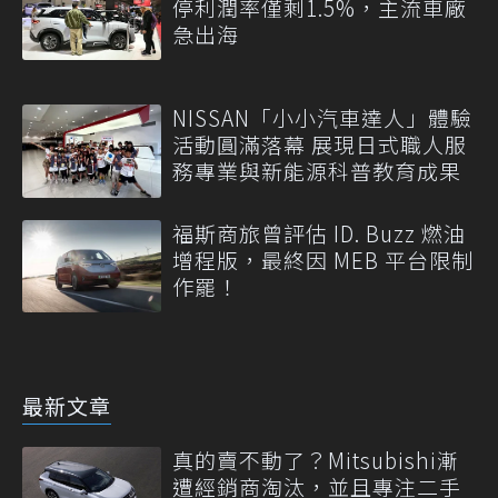
停利潤率僅剩1.5%，主流車廠
急出海
NISSAN「小小汽車達人」體驗
活動圓滿落幕 展現日式職人服
務專業與新能源科普教育成果
福斯商旅曾評估 ID. Buzz 燃油
增程版，最終因 MEB 平台限制
作罷！
最新文章
真的賣不動了？Mitsubishi漸
遭經銷商淘汰，並且專注二手