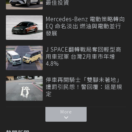
最佳投資
Mercedes-Benz 電動策略轉向
EQ 命名淡出 燃油與電動並行
發展
J SPACE翻轉戰局奪回輕型商
用車冠軍 台灣2月車市年增
4.8%
停車再開騎士「雙腳未著地」
遭罰引民怨！警回覆：這是規
定
More