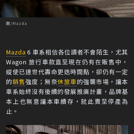
圖/Mazda
Mazda
6 車系相信各位讀者不會陌生，尤其
Wagon 旅行車款直至現在仍有在販售中，
縱使已達世代壽命更迭時間點，卻仍有一定
的
銷售
強度；無奈
休旅車
的強襲市場，讓本
車系始終沒有後續的發展推廣計畫，品牌基
本上也無意讓本車續存，就此賣至停產為
止。