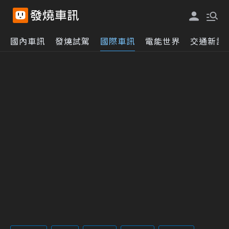
國內車訊
發燒試駕
國際車訊
電能世界
交通新訊