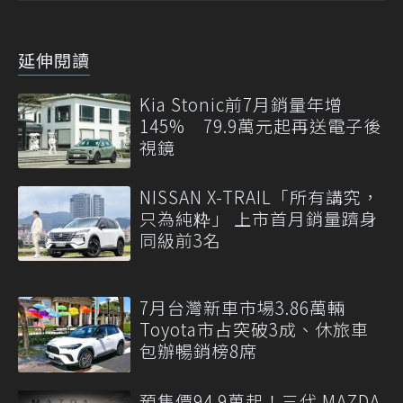
延伸閱讀
Kia Stonic前7月銷量年增
145% 79.9萬元起再送電子後
視鏡
NISSAN X-TRAIL「所有講究，
只為純粋」 上市首月銷量躋身
同級前3名
7月台灣新車市場3.86萬輛
Toyota市占突破3成、休旅車
包辦暢銷榜8席
預售價94.9萬起！三代 MAZDA