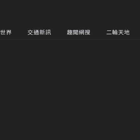
世界
交通新訊
趣聞網搜
二輪天地