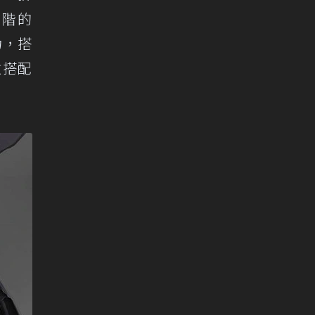
一階的
力，搭
數搭配