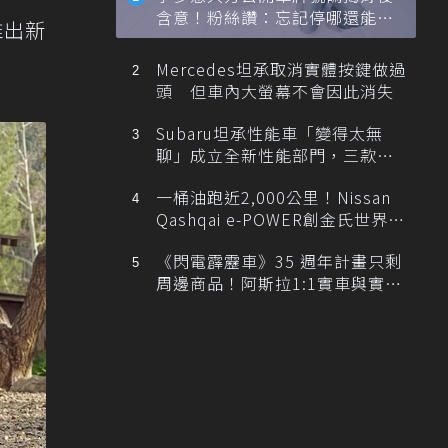
含意！粉絲讚：忘記停哪還能幫
推出新
忙找車
Mercedes坦承取消實體按鍵做過
頭 但車內大螢幕不會因此消失
Subaru坦承性能車「變得太無
聊」成立全新性能部門，三款手
排跑車開發中！
一桶油跑近2,000公里！Nissan
Qashqai e-POWER創金氏世界紀
錄
《閃電霹靂車》35 週年計畫只剩
周邊商品！阿斯拉1:1實車與實體
展覽雙雙喊卡