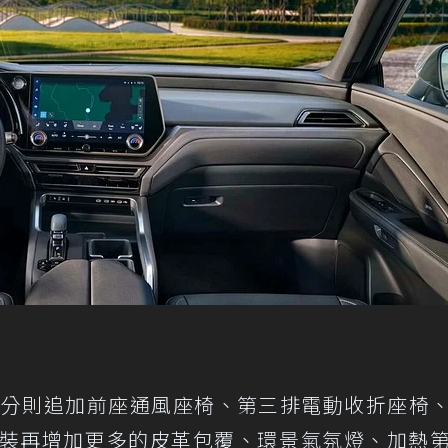
備部分則追加前座通風座椅、第三排電動收折座椅
y內裝再增加更多的皮革包覆、環景氣氛燈、加熱