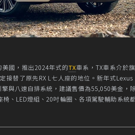
的美國，推出2024年式的
TX
車系，TX車系介於旗
接替了原先RX L七人座的地位。新年式Lexus 
輪引擎與八速自排系統，建議售價為55,050美金，
椅、LED燈組、20吋輪圈、各項駕駛輔助系統