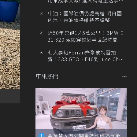
用車成本大減! 進入純電生活享
「零稅金＋零保養」新時代
中油：國際油價仍處高檔 明日國
內汽、柴油價格維持不調整
近50年只跑1.45萬公里！BMW E
21 320i宛如穿越近半世紀時間
七大夢幻Ferrari齊聚蒙特雷拍
賣！288 GTO、F40到Luce Cha
ssis 0一次登場
車訊熱門
李多慧大方公開車牌號碼揭背後