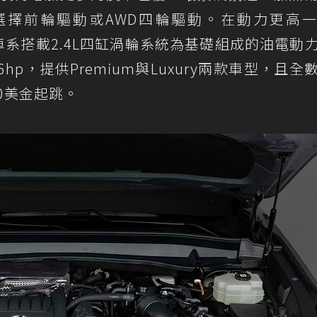
可選擇前輪驅動或AWD四輪驅動。在動力更高
部分，全車系搭載2.4L四缸渦輪系統為基礎組成的油電動
p，提供Premium與Luxury兩款車型，且全
000美金起跳。