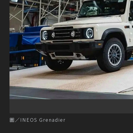
圖／INEOS Grenadier