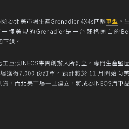
為北美市場生產Grenadier 4X4s四驅
車型
。
規的Grenadier是一台蘇格蘭白的Belst
上週四下線。
化工巨頭INEOS集團創辦人所創立。專門生產堅
獲得7,000 份訂單。預計將於 11 月開始向
供貨，而北美市場一旦建立，將成為INEOS汽車