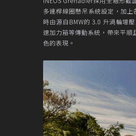
INEOS Grenadier採用
多連桿線圈懸吊系統設定，加上各項
時由源自BMW的 3.0 升渦輪
速加力箱等傳動系統，帶來平順
色的表現。