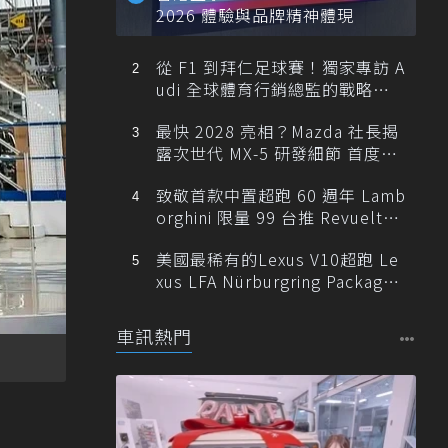
2026 體驗與品牌精神體現
從 F1 到拜仁足球賽！獨家專訪 A
udi 全球體育行銷總監的戰略布
局
最快 2028 亮相？Mazda 社長揭
露次世代 MX-5 研發細節 首度支
援純電架構！
致敬首款中置超跑 60 週年 Lamb
orghini 限量 99 台推 Revuelto
Miura 60° Homage！
美國最稀有的Lexus V10超跑 Le
xus LFA Nürburgring Package
現身
車訊熱門