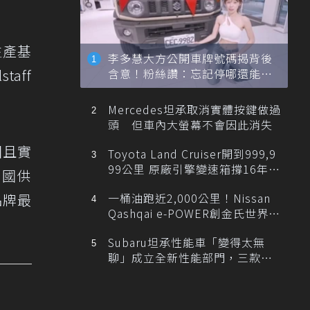
生產基
李多慧大方公開車牌號碼揭背後
含意！粉絲讚：忘記停哪還能幫
aff
忙找車
Mercedes坦承取消實體按鍵做過
頭 但車內大螢幕不會因此消失
固且實
Toyota Land Cruiser開到999,9
99公里 原廠引擎變速箱撐16年、
美國供
最後1公里留給新車主
一桶油跑近2,000公里！Nissan
品牌最
Qashqai e-POWER創金氏世界紀
錄
Subaru坦承性能車「變得太無
聊」成立全新性能部門，三款手
排跑車開發中！