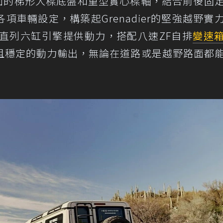
全箱形截面的梯形大樑底盤和重型實心樑軸，結合前後固
車輛設定，構築起Grenadier的堅強越野實
增壓直列六缸引擎提供動力，搭配八速ZF自排
變速
且穩定的動力輸出，無論在道路或是越野路面都