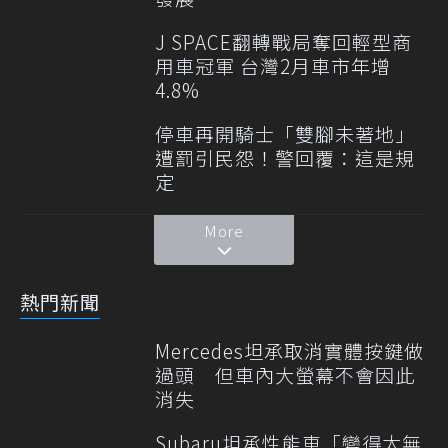
J SPACE翻轉戰局奪回輕型商
用車冠軍 台灣2月車市年增
4.8%
停車再開騎士「雙腳未著地」
遭罰引民怨！警回覆：這是規
定
More
熱門新聞
Mercedes坦承取消實體按鍵做
過頭 但車內大螢幕不會因此
消失
Subaru坦承性能車「變得太無