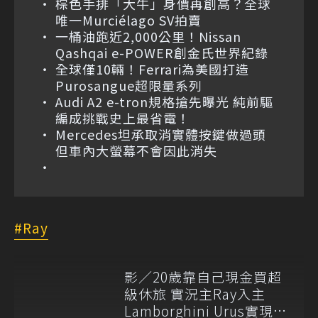
棕色手排「大牛」身價再創高？全球
唯一Murciélago SV拍賣
一桶油跑近2,000公里！Nissan
Qashqai e-POWER創金氏世界紀錄
全球僅10輛！Ferrari為美國打造
Purosangue超限量系列
Audi A2 e-tron規格搶先曝光 純前驅
編成挑戰史上最省電！
Mercedes坦承取消實體按鍵做過頭
但車內大螢幕不會因此消失
Ray
影／20歲靠自己現金買超
級休旅 實況主Ray入主
Lamborghini Urus實現願