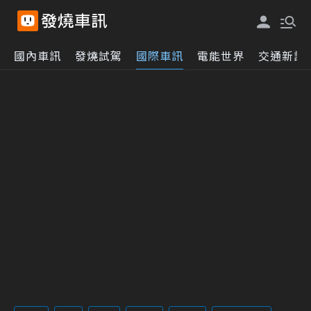
國內車訊
發燒試駕
國際車訊
電能世界
交通新訊