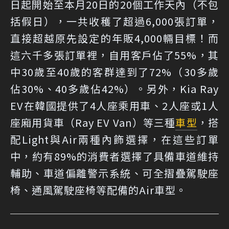
日起開始至本月20日的20個工作天內（不包
括假日），一共收穫了超過6,000張訂單，
直接超越原先設定的年販4,000輛目標！而
這六千多張訂單裡，自用客戶佔了55%，其
中30歲至40歲的客群達到了72%（30多歲
佔30%、40多歲佔42%）。另外，Kia Ray
EV在韓國提供了4人座乘用車、2人座或1人
座廂用貨車（Ray EV Van）等三種
車型
，搭
配Light與Air兩種內飾選擇，在這些訂單
中，約有89%的消費者選擇了具備車道維持
輔助、車道偏離警示系統、可全摺疊駕駛座
椅、通風駕駛座椅等配備的Air車型。