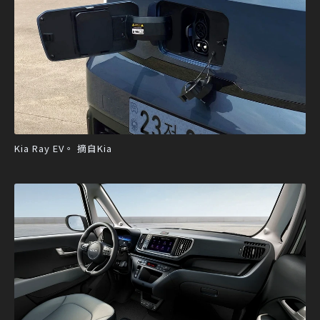
Kia Ray EV。 摘自Kia