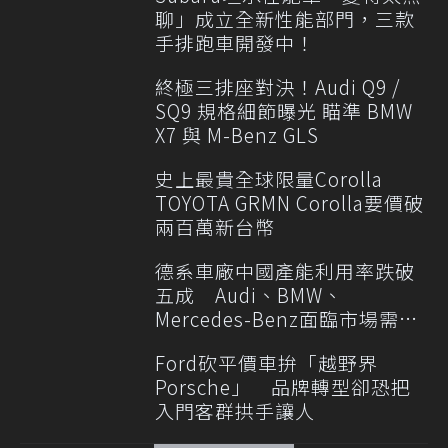
聊」成立全新性能部門，三款
手排跑車開發中！
終極三排座對決！Audi Q9 /
SQ9 規格細節曝光 瞄準 BMW
X7 與 M-Benz GLS
史上最貴全球限量Corolla
TOYOTA GRMN Corolla要價破
兩百萬新台幣
德系車廠中國產能利用率跌破
五成 Audi、BMW、
Mercedes-Benz面臨市場需求
轉變
Ford砍平價車拚「越野界
Porsche」 品牌轉型卻恐把
入門客群拱手讓人