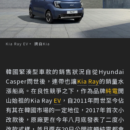
Kia Ray EV。 摘自Kia
韓國緊湊型車款的銷售狀況自從Hyundai
Casper問世後，連帶也讓
Kia
Ray
的銷量水
漲船高。在良性競爭之下，作為品牌
純電
開
山始祖的Kia Ray
EV
，自2011年問世至今佔
有其在韓國市場的一定地位，2017年首次小
改款後，原廠更在今年八月底發表了二度小
改款式樣，並且選在20日公開這輛純電都會