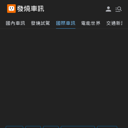
國內車訊
發燒試駕
國際車訊
電能世界
交通新訊