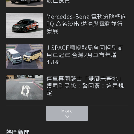
Mercedes-Benz 電動策略轉向
EQ 命名淡出 燃油與電動並行
發展
J SPACE翻轉戰局奪回輕型商
用車冠軍 台灣2月車市年增
4.8%
停車再開騎士「雙腳未著地」
遭罰引民怨！警回覆：這是規
定
More
熱門新聞