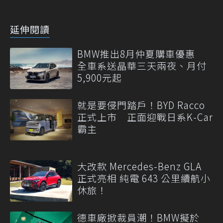
延伸閱讀
BMW推出8月仲夏購車優惠
全車系送晶華三天兩夜、月付
5,900元起
就是要侵門踏戶！BYD Racco
正式上市 正面迎戰日系K-Car
霸主
大改款 Mercedes-Benz GLA
正式亮相 純電 643 公里續航小
休旅！
德車廠掀裁員潮！BMW擬於