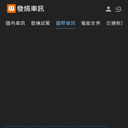
國內車訊
發燒試駕
國際車訊
電能世界
交通新訊