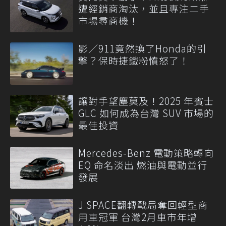
遭經銷商淘汰，並且專注二手
市場尋商機！
影／911竟然換了Honda的引
擎？保時捷鐵粉憤怒了！
讓對手望塵莫及！2025 年賓士
GLC 如何成為台灣 SUV 市場的
最佳投資
Mercedes-Benz 電動策略轉向
EQ 命名淡出 燃油與電動並行
發展
J SPACE翻轉戰局奪回輕型商
用車冠軍 台灣2月車市年增