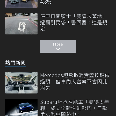
4.8%
停車再開騎士「雙腳未著地」
遭罰引民怨！警回覆：這是規
定
More
熱門新聞
Mercedes坦承取消實體按鍵做
過頭 但車內大螢幕不會因此
消失
Subaru坦承性能車「變得太無
聊」成立全新性能部門，三款
手排跑車開發中！