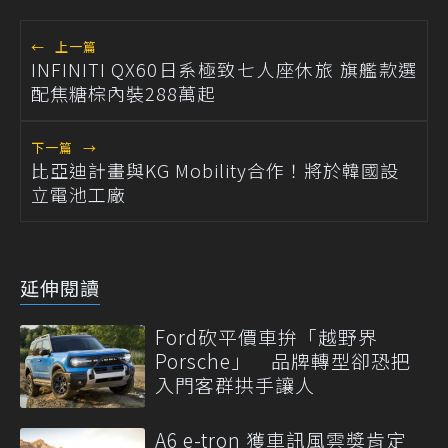
←
上一篇
INFINITI QX60日系極致七人座休旅 旗艦款選
配焦糖棕內裝288萬起
下一篇
→
比亞迪計畫與KG Mobility合作！將於韓國設
立電池工廠
延伸閱讀
Ford砍平價車拚「越野界
Porsche」 品牌轉型卻恐把
入門客群拱手讓人
A6 e-tron 獲車訊風雲獎肯定