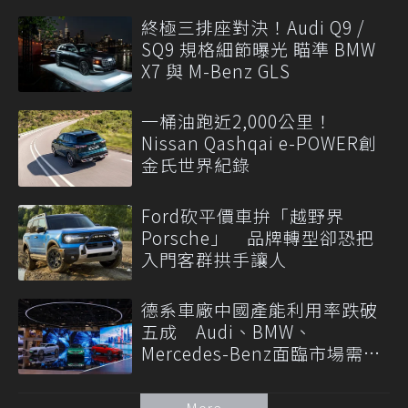
終極三排座對決！Audi Q9 /
SQ9 規格細節曝光 瞄準 BMW
X7 與 M-Benz GLS
一桶油跑近2,000公里！
Nissan Qashqai e-POWER創
金氏世界紀錄
Ford砍平價車拚「越野界
Porsche」 品牌轉型卻恐把
入門客群拱手讓人
德系車廠中國產能利用率跌破
五成 Audi、BMW、
Mercedes-Benz面臨市場需求
轉變
More