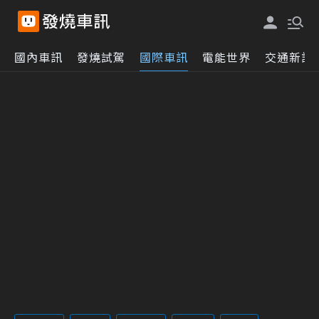
國內車訊
發燒試駕
國際車訊
電能世界
交通新訊