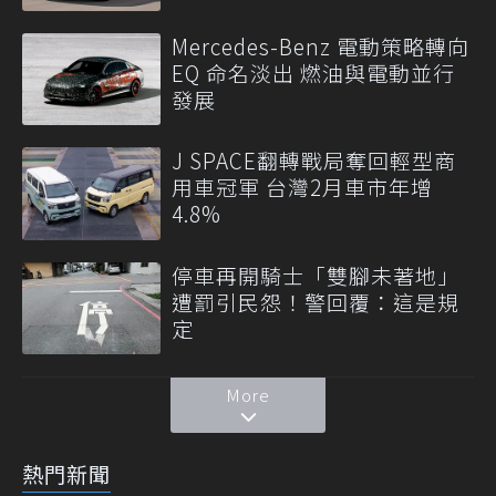
Mercedes-Benz 電動策略轉向
EQ 命名淡出 燃油與電動並行
發展
J SPACE翻轉戰局奪回輕型商
用車冠軍 台灣2月車市年增
4.8%
停車再開騎士「雙腳未著地」
遭罰引民怨！警回覆：這是規
定
More
熱門新聞