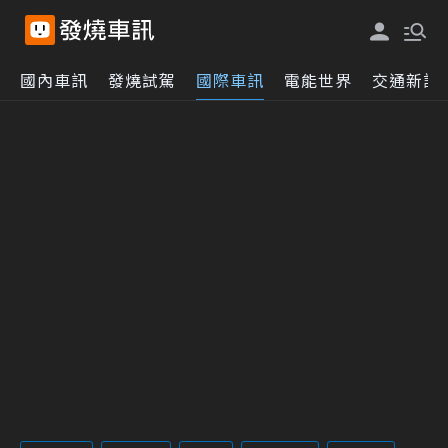
國內車訊
發燒試駕
國際車訊
電能世界
交通新訊