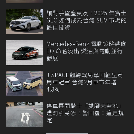
讓對手望塵莫及！2025 年賓士
GLC 如何成為台灣 SUV 市場的
最佳投資
Mercedes-Benz 電動策略轉向
EQ 命名淡出 燃油與電動並行
發展
J SPACE翻轉戰局奪回輕型商
用車冠軍 台灣2月車市年增
4.8%
停車再開騎士「雙腳未著地」
遭罰引民怨！警回覆：這是規
定