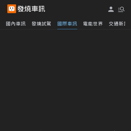
國內車訊
發燒試駕
國際車訊
電能世界
交通新訊