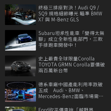
終極三排座對決！Audi Q9 /
SQ9 規格細節曝光 瞄準 BMW
X7 與 M-Benz GLS
Subaru坦承性能車「變得太無
聊」成立全新性能部門，三款
手排跑車開發中！
史上最貴全球限量Corolla
TOYOTA GRMN Corolla要價破
兩百萬新台幣
德系車廠中國產能利用率跌破
五成 Audi、BMW、
Mercedes-Benz面臨市場需求
轉變
Ford砍平價車拚「越野界