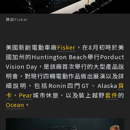
摘自Fisker
美國新創電動車廠
Fisker
，在8月初時於美
國加州的Huntington Beach舉行Porduct
Vision Day，是該廠首次舉行的大型產品說
明會，對現行四輛電動作品做出展演以及詳
細說明，包括Ronin四門GT、Alaska
貨
卡
、
Pear
城市休旅、以及裝上越野
套件
的
Ocean
。