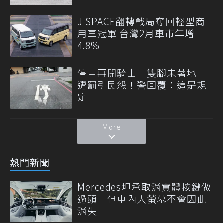
J SPACE翻轉戰局奪回輕型商
用車冠軍 台灣2月車市年增
4.8%
停車再開騎士「雙腳未著地」
遭罰引民怨！警回覆：這是規
定
More
熱門新聞
Mercedes坦承取消實體按鍵做
過頭 但車內大螢幕不會因此
消失