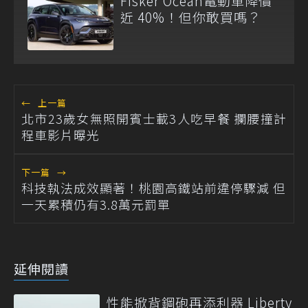
Fisker Ocean電動車降價
近 40%！但你敢買嗎？
←
上一篇
北市23歲女無照開賓士載3人吃早餐 攔腰撞計
程車影片曝光
下一篇
→
科技執法成效顯著！桃園高鐵站前違停驟減 但
一天累積仍有3.8萬元罰單
延伸閱讀
性能掀背鋼砲再添利器 Liberty