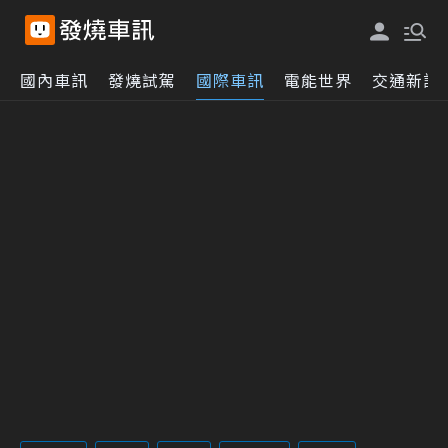
國內車訊
發燒試駕
國際車訊
電能世界
交通新訊