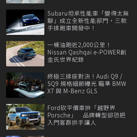
Subaru坦承性能車「變得太無
聊」成立全新性能部門，三款
手排跑車開發中！
一桶油跑近2,000公里！
Nissan Qashqai e-POWER創
金氏世界紀錄
終極三排座對決！Audi Q9 /
SQ9 規格細節曝光 瞄準 BMW
X7 與 M-Benz GLS
Ford砍平價車拚「越野界
Porsche」 品牌轉型卻恐把
入門客群拱手讓人