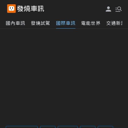
國內車訊
發燒試駕
國際車訊
電能世界
交通新訊