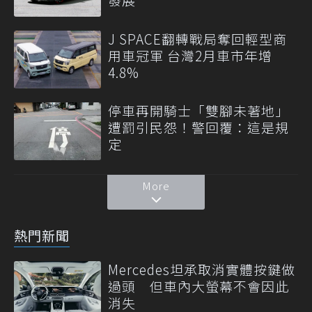
J SPACE翻轉戰局奪回輕型商
用車冠軍 台灣2月車市年增
4.8%
停車再開騎士「雙腳未著地」
遭罰引民怨！警回覆：這是規
定
More
熱門新聞
Mercedes坦承取消實體按鍵做
過頭 但車內大螢幕不會因此
消失