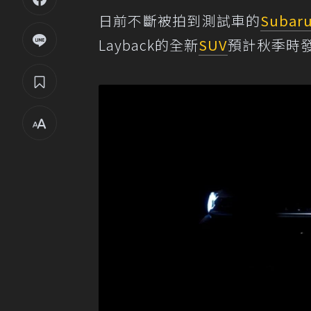
日前不斷被拍到測試車的
Subar
Layback的全新
SUV
預計秋季時