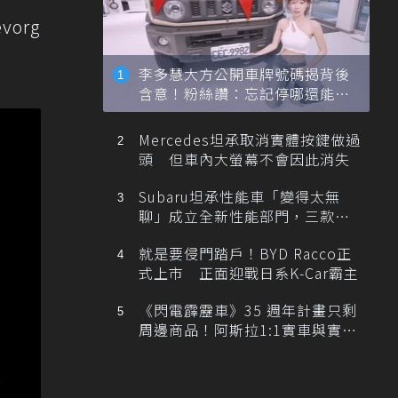
org
李多慧大方公開車牌號碼揭背後
含意！粉絲讚：忘記停哪還能幫
忙找車
Mercedes坦承取消實體按鍵做過
頭 但車內大螢幕不會因此消失
Subaru坦承性能車「變得太無
聊」成立全新性能部門，三款手
排跑車開發中！
就是要侵門踏戶！BYD Racco正
式上市 正面迎戰日系K-Car霸主
《閃電霹靂車》35 週年計畫只剩
周邊商品！阿斯拉1:1實車與實體
展覽雙雙喊卡