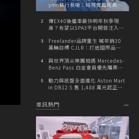
ymo執行長嗆：純視覺難達真正
自動駕駛
傳EX40後繼車最快明年秋季現
身？有望以SPA3平台開發注入80
0V動力
Freelander品牌重生 喊年銷30
萬輛目標 CJLR：打造國際品牌
半數銷量來自全球！
與世界頂尖樂團相遇 Mercedes-
Benz Pass 白金會員優先購票維
也納愛樂
動力與底盤全面進化 Aston Mart
in DB12 S 售 1,488 萬元起正式
登台
車訊熱門