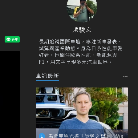
！
趙駿宏
長期追蹤國際車壇，專注新車發表、
試駕與產業動態。身為日系性能車愛
好者，也關注歐系性能、新能源與
F1，用文字呈現多元汽車世界。
車訊最新
馬斯克稱光達「徒勞之舉」！Wa