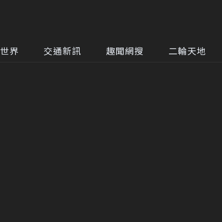
世界
交通新訊
趣聞網搜
二輪天地