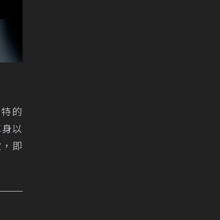
獨特的
車身以
款，即