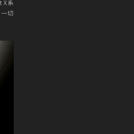
 X系
，一切