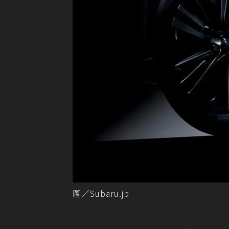
圖／Subaru.jp