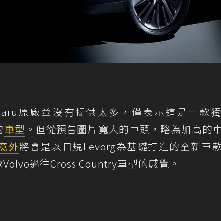
資訊Subaru原廠並沒有提供太多，僅表示這是一款
的
車型
。但從預告圖片寬大的車頭，略為加高的
意外
將會是以日規Levorg為基礎打造的全新車
vo過往Cross Country車型的感覺。