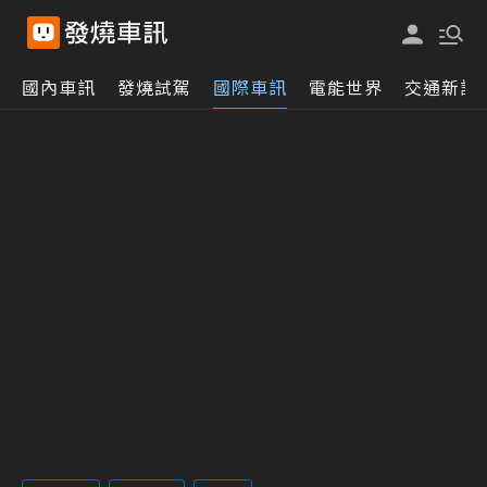
國內車訊
發燒試駕
國際車訊
電能世界
交通新訊