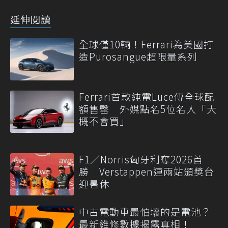
延伸閱讀
全球僅10輛！Ferrari為美國打
造Purosangue超限量系列
Ferrari首款純電Luce傳全球配
額售罄 外媒點名5位名人「大
概不會買」
F1／Norris匈牙利奪2026首
勝 Verstappen連兩站頒獎台
迎暑休
中古電動車最怕壞的是電池？
最新維修數據揭露真相！