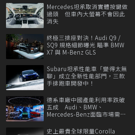
Mercedes坦承取消實體按鍵做
過頭 但車內大螢幕不會因此
消失
終極三排座對決！Audi Q9 /
SQ9 規格細節曝光 瞄準 BMW
X7 與 M-Benz GLS
Subaru坦承性能車「變得太無
聊」成立全新性能部門，三款
手排跑車開發中！
德系車廠中國產能利用率跌破
五成 Audi、BMW、
Mercedes-Benz面臨市場需求
轉變
史上最貴全球限量Corolla