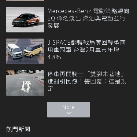
Mercedes-Benz 電動策略轉向
EQ 命名淡出 燃油與電動並行
發展
J SPACE翻轉戰局奪回輕型商
用車冠軍 台灣2月車市年增
4.8%
停車再開騎士「雙腳未著地」
遭罰引民怨！警回覆：這是規
定
More
熱門新聞