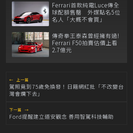
Ferrari首款純電Luce傳全
球配額售罄 外媒點名5位
名人「大概不會買」
傳奇拳王泰森曾經擁有過!
Ferrari F50拍賣估價上看
2.7億元
←
上一篇
駕照竟到75歲免換發！日籍網紅批「不改變台
灣會爛下去」
下一篇
→
Ford提醒建立道安觀念 善用智駕科技輔助