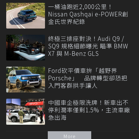
一桶油跑近2,000公里！
Nissan Qashqai e-POWER創
金氏世界紀錄
終極三排座對決！Audi Q9 /
SQ9 規格細節曝光 瞄準 BMW
X7 與 M-Benz GLS
Ford砍平價車拚「越野界
Porsche」 品牌轉型卻恐把
入門客群拱手讓人
中國車企極限洗牌！新車出不
停利潤率僅剩1.5%，主流車廠
急出海
More