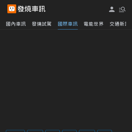
國內車訊
發燒試駕
國際車訊
電能世界
交通新訊