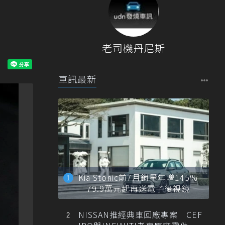
老司機丹尼斯
車訊最新
Kia Stonic前7月銷量年增145%
79.9萬元起再送電子後視鏡
NISSAN推經典車回廠專案 CEF