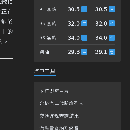
位變化
30.5
30.5
92 無鉛
於正在
有對於
32.0
32.0
95 無鉛
盤上的
34.0
34.0
98 無鉛
的。
29.3
29.1
柴油
汽車工具
國道即時車況
合格汽車代驗廠列表
交通違規查詢結果
汽燃費查詢及繳費