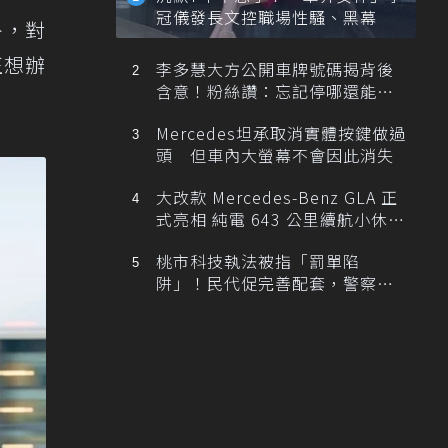
冠儀發長文控職場性騷、黑幕
外，對
正想辦
李多慧大方公開車牌號碼揭背後
含意！粉絲讚：忘記停哪還能幫
忙找車
Mercedes坦承取消實體按鍵做過
頭 但車內大螢幕不會因此消失
大改款 Mercedes-Benz GLA 正
式亮相 純電 643 公里續航小休
旅！
桃市科技執法被指「罰單陷
阱」！民代促完善配套，警察局
提數據回應