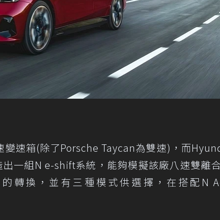
(除了Porsche Taycan為雙速)，而Hyund
出一組N e-shift系統，能夠模擬該廠八速雙離
轉換，並有三種模式供選擇，在搭配N Act