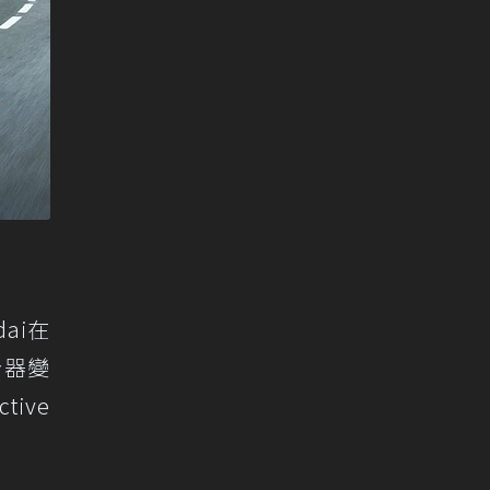
ai在
合器變
ive