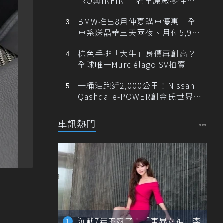
IRO與INFINITI老車原廠零件最
低1折
BMW推出8月仲夏購車優惠 全
車系送晶華三天兩夜、月付5,900
元起
棕色手排「大牛」身價再創高？
全球唯一Murciélago SV拍賣
一桶油跑近2,000公里！Nissan
Qashqai e-POWER創金氏世界紀
錄
車訊熱門
沉默7年不忍了！「車界女神」李