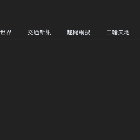
世界
交通新訊
趣聞網搜
二輪天地