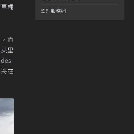
持車輛
監理服務網
使用，而
0英里
es-
術將在