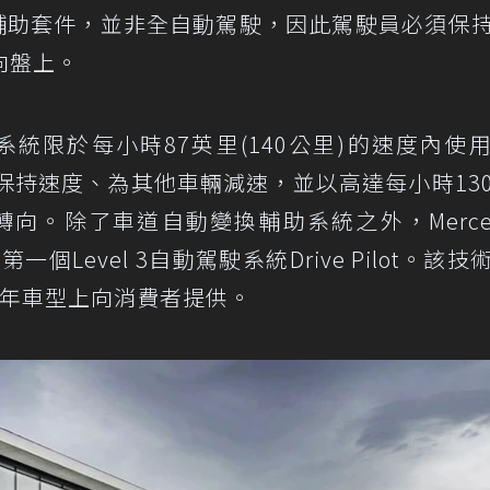
el 2駕駛輔助套件，並非全自動駕駛，因此駕駛員必須保
向盤上。
e Assist系統限於每小時87英里(140公里)的速度內
駕駛員保持速度、為其他車輛減速，並以高達每小時13
轉向。除了車道自動變換輔助系統之外，Merced
個Level 3自動駕駛系統Drive Pilot。該技
4 年車型上向消費者提供。