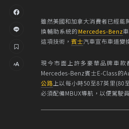
雖然美國和加拿大消費者已經能夠購買擁有
換輔助系統的
Mercedes-Benz
這項技術，
賓士
汽車宣布車道變換
現今市面上許多豪華品牌車款
Mercedes-Benz賓士E-Class的
公路
上以每小時50至87英里(8
必須配備MBUX導航，以便駕駛