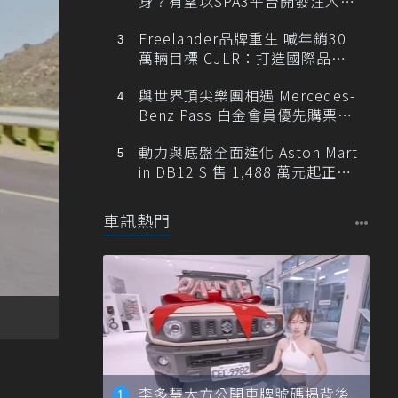
身？有望以SPA3平台開發注入80
0V動力
Freelander品牌重生 喊年銷30
萬輛目標 CJLR：打造國際品牌
半數銷量來自全球！
與世界頂尖樂團相遇 Mercedes-
Benz Pass 白金會員優先購票維
也納愛樂
動力與底盤全面進化 Aston Mart
in DB12 S 售 1,488 萬元起正式
登台
車訊熱門
李多慧大方公開車牌號碼揭背後