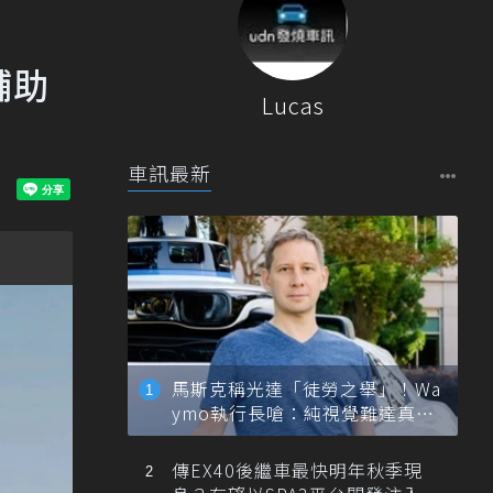
輔助
Lucas
車訊最新
馬斯克稱光達「徒勞之舉」！Wa
ymo執行長嗆：純視覺難達真正
自動駕駛
傳EX40後繼車最快明年秋季現