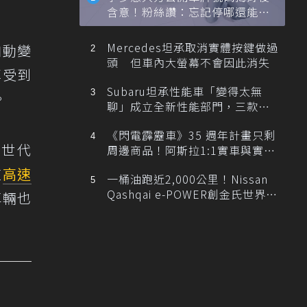
含意！粉絲讚：忘記停哪還能幫
忙找車
Mercedes坦承取消實體按鍵做過
自動變
頭 但車內大螢幕不會因此消失
享受到
Subaru坦承性能車「變得太無
。
聊」成立全新性能部門，三款手
排跑車開發中！
《閃電霹靂車》35 週年計畫只剩
新世代
周邊商品！阿斯拉1:1實車與實體
展覽雙雙喊卡
道
高速
一桶油跑近2,000公里！Nissan
Qashqai e-POWER創金氏世界紀
車輛也
錄