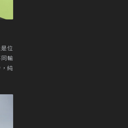
還是位
不同輸
力，純