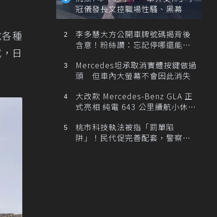
冠儀發長文控職場性騷、黑幕
李多慧大方公開車牌號碼揭背後
成各種
含意！粉絲讚：忘記停哪還能幫
試，日
忙找車
Mercedes坦承取消實體按鍵做過
頭 但車內大螢幕不會因此消失
大改款 Mercedes-Benz GLA 正
式亮相 純電 643 公里續航小休
旅！
桃市科技執法被指「罰單陷
阱」！民代促完善配套，警察局
提數據回應