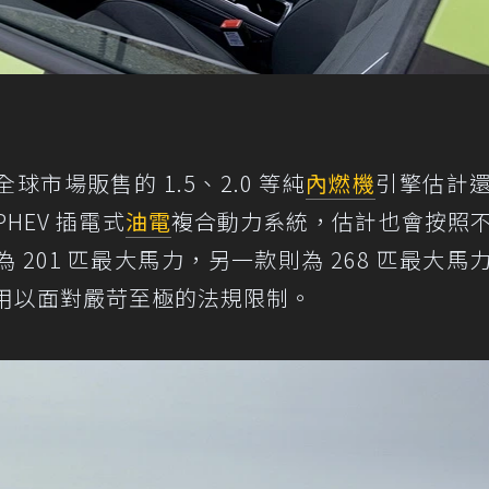
市場販售的 1.5、2.0 等純
內燃機
引擎估計
HEV 插電式
油電
複合動力系統，估計也會按照
201 匹最大馬力，另一款則為 268 匹最大馬
，用以面對嚴苛至極的法規限制。