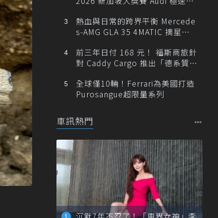
2026 新加坡大獎賽 Audi 極速之
旅
熱血與日常的跨界平衡 Mercede
s-AMG GLA 35 4MATIC 摘星版
輕旅
前三年日付 168 元！ 福斯商旅針
對 Caddy Cargo 推出「德系質感
精算圓夢」與「打天下」專案
全球僅10輛！Ferrari為美國打造
Purosangue超限量系列
車訊熱門
沉默7年不忍了！「車界女神」李