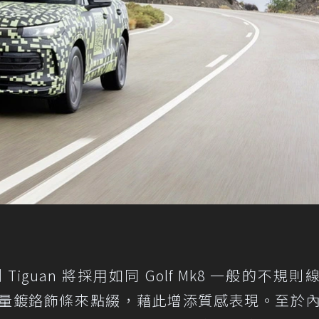
guan 將採用如同 Golf Mk8 一般的不規則
量鍍鉻飾條來點綴，藉此增添質感表現。至於