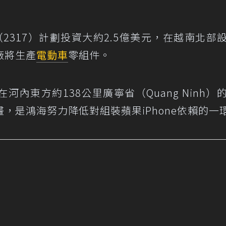
（2317）計劃投資大約2.5億美元，在越南北部
廠將生產
電動車
零組件。
內東方約138公里廣寧省（Quang Ninh）
，是鴻海努力降低對組裝蘋果iPhone依賴的一