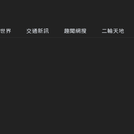
世界
交通新訊
趣聞網搜
二輪天地