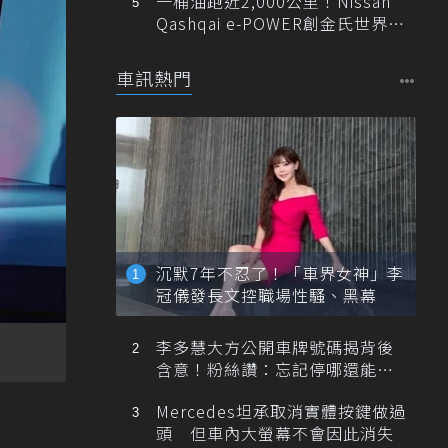
一桶油跑近2,000公里！Nissan
Qashqai e-POWER創金氏世界紀
錄
車訊熱門
沉默7年不忍了！「車界女神」李
冠儀發長文控職場性騷、黑幕
李多慧大方公開車牌號碼揭背後
含意！粉絲讚：忘記停哪還能幫
忙找車
Mercedes坦承取消實體按鍵做過
頭 但車內大螢幕不會因此消失