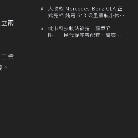
大改款 Mercedes-Benz GLA 正
式亮相 純電 643 公里續航小休
設立兩
旅！
桃市科技執法被指「罰單陷
阱」！民代促完善配套，警察局
提數據回應
的工業
環。