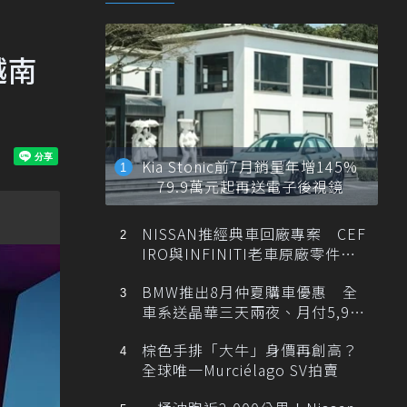
越南
Kia Stonic前7月銷量年增145%
79.9萬元起再送電子後視鏡
NISSAN推經典車回廠專案 CEF
IRO與INFINITI老車原廠零件最
低1折
BMW推出8月仲夏購車優惠 全
車系送晶華三天兩夜、月付5,900
元起
棕色手排「大牛」身價再創高？
全球唯一Murciélago SV拍賣