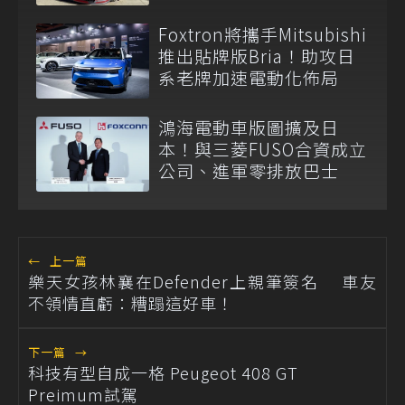
Foxtron將攜手Mitsubishi
推出貼牌版Bria！助攻日
系老牌加速電動化佈局
鴻海電動車版圖擴及日
本！與三菱FUSO合資成立
公司、進軍零排放巴士
←
上一篇
樂天女孩林襄在Defender上親筆簽名 車友
不領情直虧：糟蹋這好車！
下一篇
→
科技有型自成一格 Peugeot 408 GT
Preimum試駕