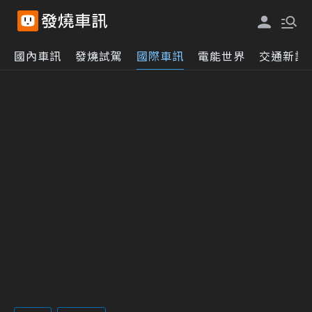
國內車訊
發燒試駕
國際車訊
電能世界
交通新訊