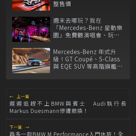
整售價
週末去哪玩？我在
「Mercedes-Benz 星動樂
園」免費聽演唱會、玩科
技、試駕夢幻車的一日行
程！
Mercedes-Benz 年式升
級！GT Coupé、S-Class
與 EQE SUV 等高階旗艦車
系皆有驚喜
←
上一篇
遲遲追趕不上BMW與賓士 Audi執行長
Markus Duesmann慘遭撤換！
下一篇
→
再多一款BMW M Performance入門休旅！全