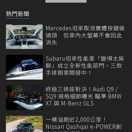
熱門新聞
Mercedes坦承取消實體按鍵做
過頭 但車內大螢幕不會因此
消失
Subaru坦承性能車「變得太無
聊」成立全新性能部門，三款
手排跑車開發中！
終極三排座對決！Audi Q9 /
SQ9 規格細節曝光 瞄準 BMW
X7 與 M-Benz GLS
一桶油跑近2,000公里！
Nissan Qashqai e-POWER創