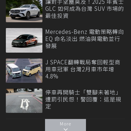
讓對手望塵莫及！2025 年賓士
GLC 如何成為台灣 SUV 市場的
最佳投資
Mercedes-Benz 電動策略轉向
EQ 命名淡出 燃油與電動並行
發展
J SPACE翻轉戰局奪回輕型商
用車冠軍 台灣2月車市年增
4.8%
停車再開騎士「雙腳未著地」
遭罰引民怨！警回覆：這是規
定
More