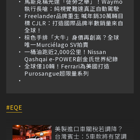
馬斯克稱光達「徒勞之舉」！Waymo
執行長嗆：純視覺難達真正自動駕駛
Freelander品牌重生 喊年銷30萬輛目
標 CJLR：打造國際品牌半數銷量來自
全球！
棕色手排「大牛」身價再創高？全球
唯一Murciélago SV拍賣
一桶油跑近2,000公里！Nissan
Qashqai e-POWER創金氏世界紀錄
全球僅10輛！Ferrari為美國打造
Purosangue超限量系列
EQE
美製進口車關稅若調降？
台灣賓士：5車款將有望調