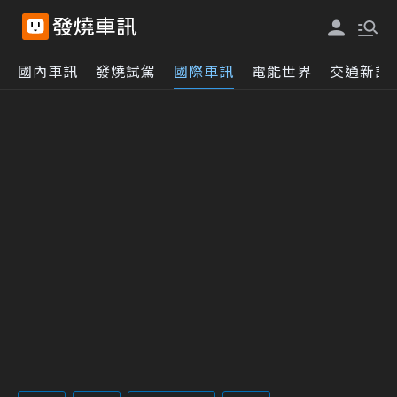
國內車訊
發燒試駕
國際車訊
電能世界
交通新訊