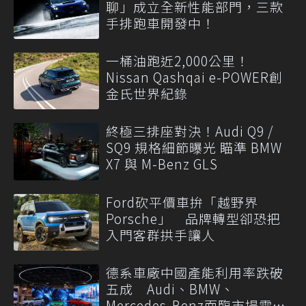
聊」成立全新性能部門，三款
手排跑車開發中！
一桶油跑近2,000公里！
Nissan Qashqai e-POWER創
金氏世界紀錄
終極三排座對決！Audi Q9 /
SQ9 規格細節曝光 瞄準 BMW
X7 與 M-Benz GLS
Ford砍平價車拚「越野界
Porsche」 品牌轉型卻恐把
入門客群拱手讓人
德系車廠中國產能利用率跌破
五成 Audi、BMW、
Mercedes-Benz面臨市場需求