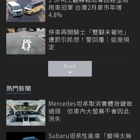
用車冠軍 台灣2月車市年增
4.8%
停車再開騎士「雙腳未著地」
遭罰引民怨！警回覆：這是規
定
More
熱門新聞
Mercedes坦承取消實體按鍵做
過頭 但車內大螢幕不會因此
消失
Subaru坦承性能車「變得太無