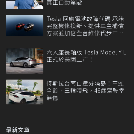
真正自動駕駛
Tesla 回應電池故障代碼 承諾
完整檢修換新、提供車主補償
方案並加倍全台維修代步車數
量
六人座長軸版 Tesla Model Y L
正式於美國上市！
特斯拉台南自撞分隔島！車頭
全毀、三輪噴飛，46歲駕駛幸
無傷
最新文章