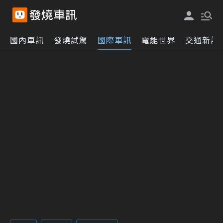
國內車訊
發燒試駕
國際車訊
電能世界
交通新訊