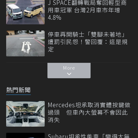
J SPACE翻轉戰局奪回輕型商
用車冠軍 台灣2月車市年增
4.8%
停車再開騎士「雙腳未著地」
遭罰引民怨！警回覆：這是規
定
More
熱門新聞
Mercedes坦承取消實體按鍵做
過頭 但車內大螢幕不會因此
消失
Subaru坦承性能車「變得太無