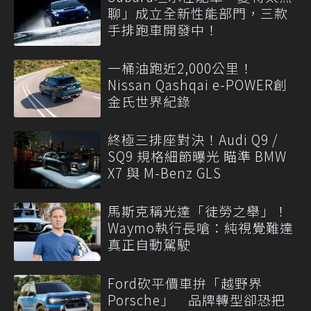
聊」成立全新性能部門，三款
手排跑車開發中！
一桶油跑近2,000公里！
Nissan Qashqai e-POWER創
金氏世界紀錄
終極三排座對決！Audi Q9 /
SQ9 規格細節曝光 瞄準 BMW
X7 與 M-Benz GLS
馬斯克稱光達「徒勞之舉」！
Waymo執行長嗆：純視覺難達
真正自動駕駛
Ford砍平價車拚「越野界
Porsche」 品牌轉型卻恐把