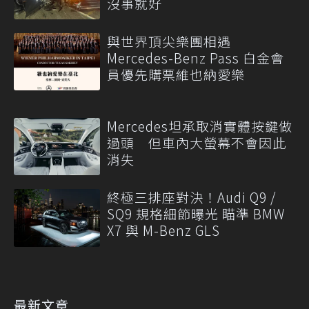
沒事就好
與世界頂尖樂團相遇
Mercedes-Benz Pass 白金會
員優先購票維也納愛樂
Mercedes坦承取消實體按鍵做
過頭 但車內大螢幕不會因此
消失
終極三排座對決！Audi Q9 /
SQ9 規格細節曝光 瞄準 BMW
X7 與 M-Benz GLS
最新文章