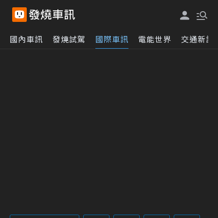
國內車訊
發燒試駕
國際車訊
電能世界
交通新訊