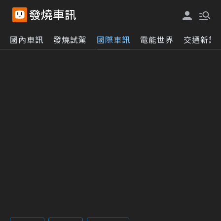
國內車訊
發燒試駕
國際車訊
電能世界
交通新訊