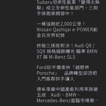
Subaru坦承性能車「變得太無
聊」成立全新性能部門，三款
手排跑車開發中！
一桶油跑近2,000公里！
Nissan Qashqai e-POWER創
金氏世界紀錄
終極三排座對決！Audi Q9 /
SQ9 規格細節曝光 瞄準 BMW
X7 與 M-Benz GLS
Ford砍平價車拚「越野界
Porsche」 品牌轉型卻恐把
入門客群拱手讓人
德系車廠中國產能利用率跌破
五成 Audi、BMW、
Mercedes-Benz面臨市場需求
轉變