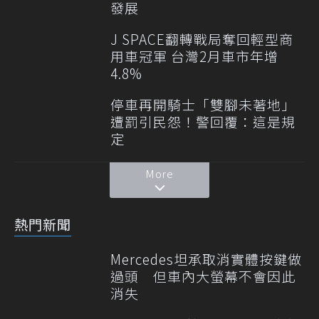
發展
J SPACE翻轉戰局奪回輕型商
用車冠軍 台灣2月車市年增
4.8%
停車再開騎士「雙腳未著地」
遭罰引民怨！警回覆：這是規
定
More
熱門新聞
Mercedes坦承取消實體按鍵做
過頭 但車內大螢幕不會因此
消失