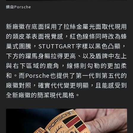
摘自Porsche
新廠徽在底面採用了拉絲金屬光面取代現用
的類皮革表面視覺感，紅色線條同時改為蜂
巢式圖騰，STUTTGART字樣以黑色凸顯，
下方的躍馬身軀拉得更高、以及盾牌中左上
與右下區域的鹿角，線條則勾勒的更加柔
和。而Porsche也提供了第一代到第五代的
廠徽對照，確實代代變更明顯，且能感受到
全新廠徽的簡潔現代風格。