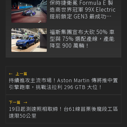
保時捷衛冕 Formula E 製
造商世界冠軍 99X Electric
提前鎖定 GEN3 最成功賽
車
福斯集團宣布大砍 50% 車
型與 75% 選配產線，產能
降至 900 萬輛！
←
上一篇
持續進攻主流市場！Aston Martin 傳將推中置
引擎跑車，挑戰法拉利 296 GTB 大位！
下一篇
→
19日起測速照相取締！台61線苗栗後龍段工區
速限50公里