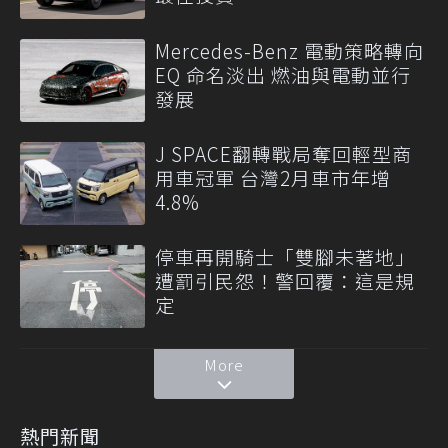
Mercedes-Benz 電動策略轉向
EQ 命名淡出 燃油與電動並行
發展
J SPACE翻轉戰局奪回輕型商
用車冠軍 台灣2月車市年增
4.8%
停車再開騎士「雙腳未著地」
遭罰引民怨！警回覆：這是規
定
More
熱門新聞