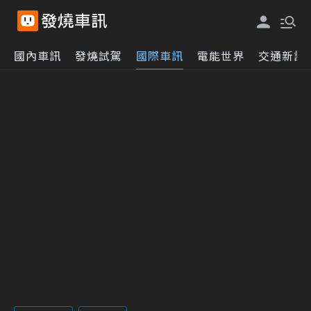
國內車訊
發燒試駕
國際車訊
電能世界
交通新訊