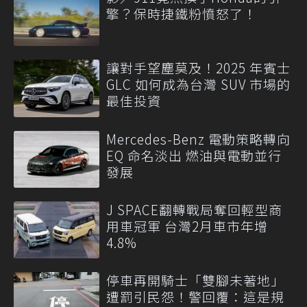
擎？保時捷鐵粉憤怒了！
讓對手望塵莫及！2025 年賓士
GLC 如何成為台灣 SUV 市場的
最佳投資
Mercedes-Benz 電動策略轉向
EQ 命名淡出 燃油與電動並行
發展
J SPACE翻轉戰局奪回輕型商
用車冠軍 台灣2月車市年增
4.8%
停車再開騎士「雙腳未著地」
遭罰引民怨！警回覆：這是規