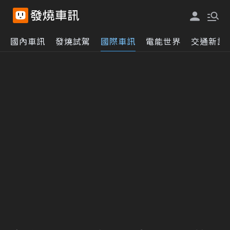
國內車訊
發燒試駕
國際車訊
電能世界
交通新訊