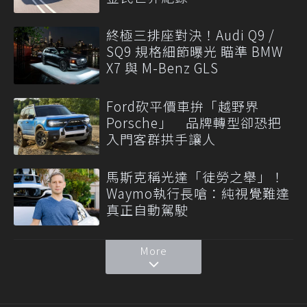
終極三排座對決！Audi Q9 /
SQ9 規格細節曝光 瞄準 BMW
X7 與 M-Benz GLS
Ford砍平價車拚「越野界
Porsche」 品牌轉型卻恐把
入門客群拱手讓人
馬斯克稱光達「徒勞之舉」！
Waymo執行長嗆：純視覺難達
真正自動駕駛
More