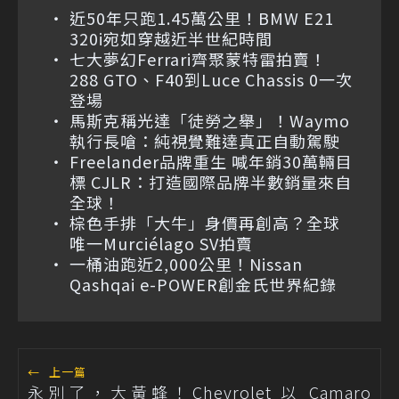
近50年只跑1.45萬公里！BMW E21
320i宛如穿越近半世紀時間
七大夢幻Ferrari齊聚蒙特雷拍賣！
288 GTO、F40到Luce Chassis 0一次
登場
馬斯克稱光達「徒勞之舉」！Waymo
執行長嗆：純視覺難達真正自動駕駛
Freelander品牌重生 喊年銷30萬輛目
標 CJLR：打造國際品牌半數銷量來自
全球！
棕色手排「大牛」身價再創高？全球
唯一Murciélago SV拍賣
一桶油跑近2,000公里！Nissan
Qashqai e-POWER創金氏世界紀錄
←
上一篇
永別了，大黃蜂！Chevrolet 以 Camaro