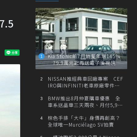
.5
Kia Stonic前7月銷量年增145%
79.9萬元起再送電子後視鏡
NISSAN推經典車回廠專案 CEF
IRO與INFINITI老車原廠零件最
低1折
BMW推出8月仲夏購車優惠 全
車系送晶華三天兩夜、月付5,900
元起
棕色手排「大牛」身價再創高？
全球唯一Murciélago SV拍賣