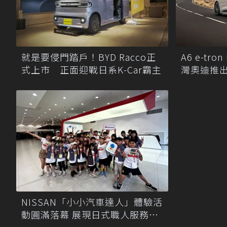
就是要侵門踏戶！BYD Racco正
A6 e-t
式上市 正面迎戰日系K-Car霸主
灣奧迪推出 
時購車禮
NISSAN「小小汽車達人」體驗活
動圓滿落幕 展現日式職人服務專
業與新能源科普教育成果