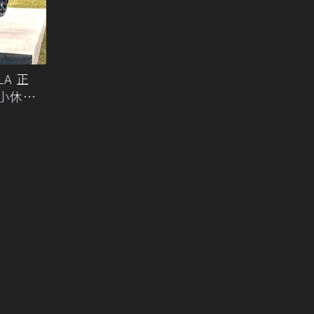
LA 正
航小休