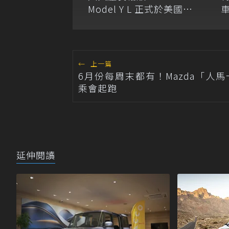
Model Y L 正式於美國上
市！
←
上一篇
6月份每周末都有！Mazda「人
乘會起跑
延伸閱讀