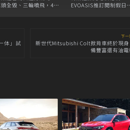
車頭全毀、三輪噴飛，46
EVOASIS推訂閱制假日
歲駕駛幸無傷
低5.25元會員優惠
下一
馬一体」試
新世代Mitsubishi Colt掀背車終於現
備豐富還有油電