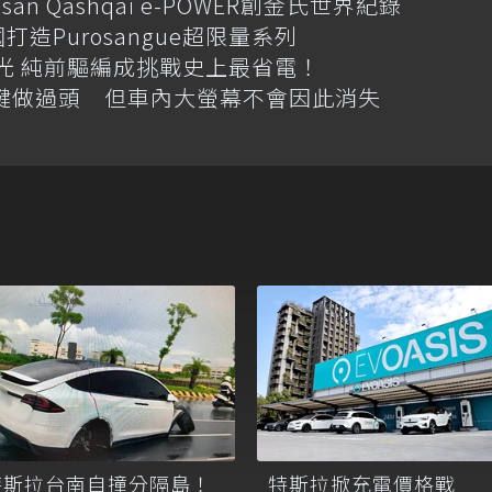
an Qashqai e-POWER創金氏世界紀錄
國打造Purosangue超限量系列
格搶先曝光 純前驅編成挑戰史上最省電！
體按鍵做過頭 但車內大螢幕不會因此消失
特斯拉台南自撞分隔島！
特斯拉掀充電價格戰