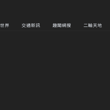
世界
交通新訊
趣聞網搜
二輪天地