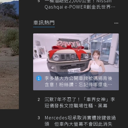
一桶油跑近2,000公里！Nissan
Qashqai e-POWER創金氏世界紀
錄
車訊熱門
李多慧大方公開車牌號碼揭背後
含意！粉絲讚：忘記停哪還能幫
忙找車
沉默7年不忍了！「車界女神」李
冠儀發長文控職場性騷、黑幕
Mercedes坦承取消實體按鍵做過
頭 但車內大螢幕不會因此消失