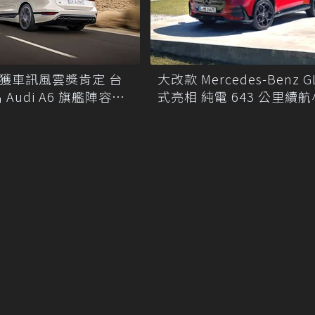
大改款 Mercedes-Benz G
ron 獲車訊風雲獎肯定 台
式亮相 純電 643 公里續
Audi A6 旗艦陣容限
旅！
遇