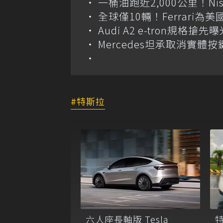
一桶油跑近2,000公里！Niss
全球僅10輛！Ferrari為美
Audi A2 e-tron規
Mercedes坦承取消實
特斯拉
六人座長軸版 Tesla