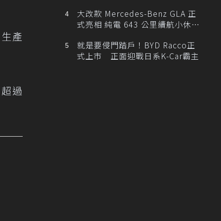
大改款 Mercedes-Benz GLA 正
式亮相 純電 643 公里續航小休
年生產
旅！
就是要侵門踏戶！BYD Racco正
式上市 正面迎戰日系K-Car霸主
單超過