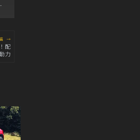
最
篇
→
身！配
動力