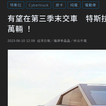
特斯拉
Cybertruck
皮卡
純電
電動車
有望在第三季末交車 特斯拉純電
萬輛 ！
經濟日報／編譯季晶晶／綜合外電
2023-06-10 12:09