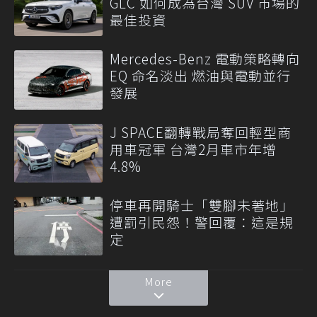
GLC 如何成為台灣 SUV 市場的
最佳投資
Mercedes-Benz 電動策略轉向
EQ 命名淡出 燃油與電動並行
發展
J SPACE翻轉戰局奪回輕型商
用車冠軍 台灣2月車市年增
4.8%
停車再開騎士「雙腳未著地」
遭罰引民怨！警回覆：這是規
定
More