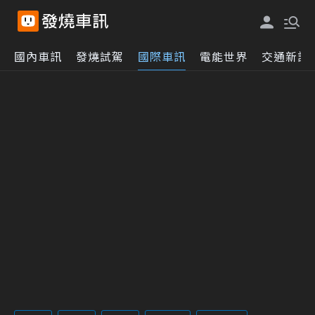
國內車訊
發燒試駕
國際車訊
電能世界
交通新訊