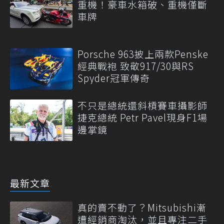
重機！豪車水箱破、重機僅斷
車牌
Porsche 963披上兩款Penske
經典戰袍 致敬917/30與RS
Spyder冠軍傳奇
不只是總統還斜槓賽車攝影師
捷克總統 Petr Pavel現身F1場
邊掌鏡
最新文章
真的賣不動了？Mitsubishi漸
遭經銷商淘汰，並且專注二手