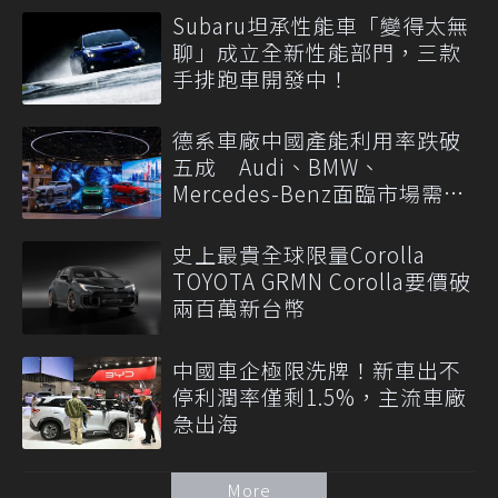
Subaru坦承性能車「變得太無
聊」成立全新性能部門，三款
手排跑車開發中！
德系車廠中國產能利用率跌破
五成 Audi、BMW、
Mercedes-Benz面臨市場需求
轉變
史上最貴全球限量Corolla
TOYOTA GRMN Corolla要價破
兩百萬新台幣
中國車企極限洗牌！新車出不
停利潤率僅剩1.5%，主流車廠
急出海
More