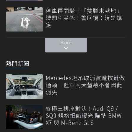
停車再開騎士「雙腳未著地」
遭罰引民怨！警回覆：這是規
定
More
熱門新聞
Mercedes坦承取消實體按鍵做
過頭 但車內大螢幕不會因此
消失
終極三排座對決！Audi Q9 /
SQ9 規格細節曝光 瞄準 BMW
X7 與 M-Benz GLS