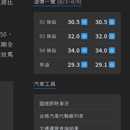
油價一覽 (8/3~8/9)
也將比
30.5
30.5
92 無鉛
50、
32.0
32.0
95 無鉛
預期全
34.0
34.0
98 無鉛
綜效馬
29.3
29.1
柴油
汽車工具
國道即時車況
合格汽車代驗廠列表
交通違規查詢結果