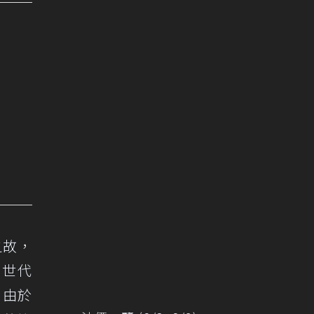
之故，
新世代
，由於