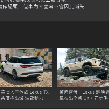
體按鍵做過頭 但車內大螢幕不會因此消失
萬箭齊發！Lexus 趁勝
華七人座休旅 Lexus TX
擊推出全新 GX，同步供
車系價格出爐 油電動力到
Overtrail 越野式樣
位