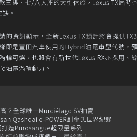
市場是款三排、七/八人座的大型休旅，Lexus TX屆時
空缺。
資訊顯示，全新Lexus TX預計將會提供TX3
h」字樣即是豐田汽車使用的Hybrid油電車型代號，
油渦輪可選，也將會有新世代Lexus RX亦採用、
ybrid油電渦輪動力。
全球唯一Murciélago SV拍賣
an Qashqai e-POWER創金氏世界紀錄
國打造Purosangue超限量系列
格搶先曝光 純前驅編成挑戰史上最省電！