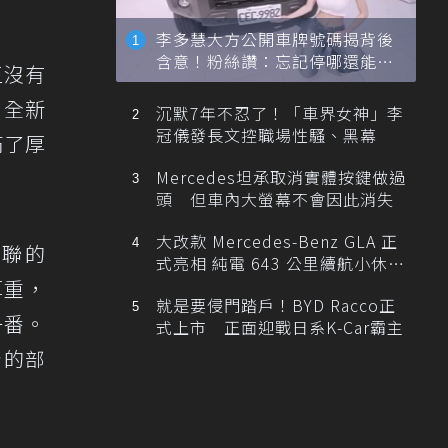
李多慧大方公開車牌號碼揭背後
含意！粉絲讚：忘記停哪還能幫
直沒有
忙找車
，全新
沉默7年不忍了！「車界女神」李
冠儀發長文控職場性騷、黑幕
滿了厚
Mercedes坦承取消實體按鍵做過
頭 但車內大螢幕不會因此消失
大改款 Mercedes-Benz GLA 正
關聯的
式亮相 純電 643 公里續航小休
旅！
厚重，
就是要侵門踏戶！BYD Racco正
一番。
式上市 正面迎戰日系K-Car霸主
計的部