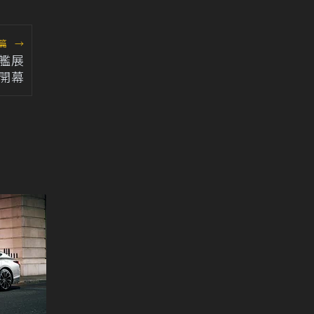
篇
→
艦展
開幕