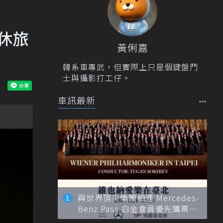
型休旅
黃俐嘉
韓系車專武，但實際上只是個鍵盤鬥
士與攝影打工仔。
車訊最新
與世界頂尖樂團相遇 Mercedes-
Benz Pass 白金會員優先購票維
也納愛樂