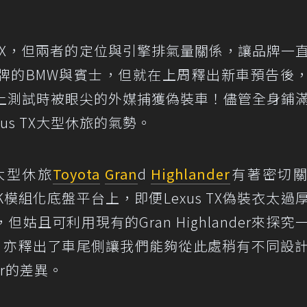
與LX，但兩者的定位與引擎排氣量關係，讓品牌一
牌的BMW與賓士，但就在上周釋出新車預告後
上測試時被眼尖的外媒捕獲偽裝車！儘管全身鋪
us TX大型休旅的氣勢。
大型休旅
Toyota
Gran
d
Highlander
有著密切
A-K模組化底盤平台上，即便Lexus TX偽裝衣太過
且可利用現有的Gran Highlander來探究
時，亦釋出了車尾側讓我們能夠從此處稍有不同設
der的差異。