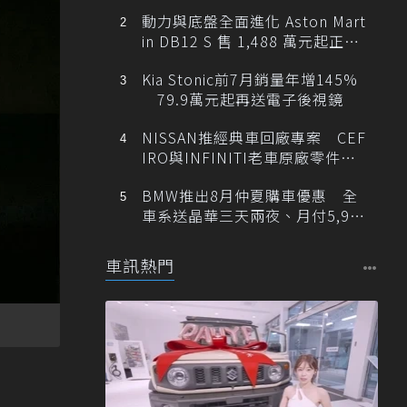
動力與底盤全面進化 Aston Mart
in DB12 S 售 1,488 萬元起正式
登台
Kia Stonic前7月銷量年增145%
79.9萬元起再送電子後視鏡
NISSAN推經典車回廠專案 CEF
IRO與INFINITI老車原廠零件最
低1折
BMW推出8月仲夏購車優惠 全
車系送晶華三天兩夜、月付5,900
元起
車訊熱門