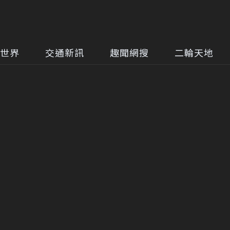
世界
交通新訊
趣聞網搜
二輪天地