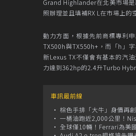
Grand Highlander在北美
照辦理並且填補RX L在市場上的
動力方面，根據先前商標專利申請的
TX500h與TX550h+，而「
新Lexus TX不僅會有基本的汽
力達到362hp的2.4升Turbo H
車訊最前線
棕色手排「大牛」身價再創高？
一桶油跑近2,000公里！Niss
全球僅10輛！Ferrari為美
Audi A2 e-tron規