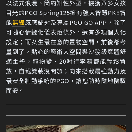
以法式浪漫、簡約知性外型，擄獲眾多女孩
目光的PGO Spring125擁有強大智慧PKE智
能
無線
感應鑰匙及專屬PGO GO APP，除了
可隨心情變化儀表燈條外，還有多項個人化
設定；而女生最在意的置物空間，前後都考
量到了，貼心的魔術大空間與沙發級寬體舒
適坐墊，寵物籃、20吋行李箱都能輕鬆置
放，自載雙載沒問題；向來搭載最強動力及
最安全制動系統的PGO，讓您隨時隨地隨馭
而安。