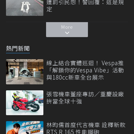
遭罰引民怨！警回覆：這是規
定
More
熱門新聞
線上結合實體巡迴！ Vespa推
「解鎖你的Vespa Vibe」活動
與180cc新車全台展示
張雪機車董座專訪／重慶設廠
拚當全球十強
林昀儒首度代言機車 詮釋新款
RTS R 165 性能鋼砲