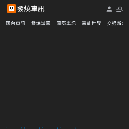
國內車訊
發燒試駕
國際車訊
電能世界
交通新訊