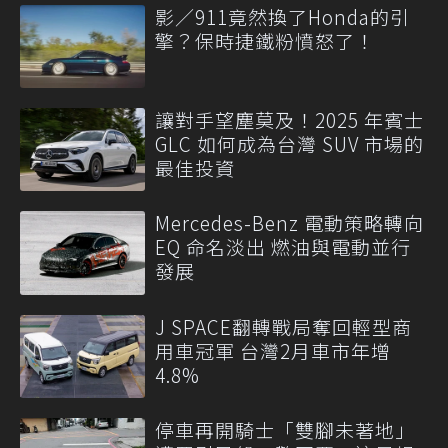
影／911竟然換了Honda的引
擎？保時捷鐵粉憤怒了！
讓對手望塵莫及！2025 年賓士
GLC 如何成為台灣 SUV 市場的
最佳投資
Mercedes-Benz 電動策略轉向
EQ 命名淡出 燃油與電動並行
發展
J SPACE翻轉戰局奪回輕型商
用車冠軍 台灣2月車市年增
4.8%
停車再開騎士「雙腳未著地」