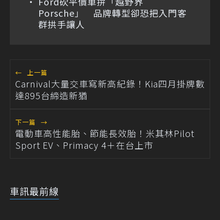
Ford砍平價車拚「越野界
Porsche」 品牌轉型卻恐把入門客
群拱手讓人
←
上一篇
Carnival大量交車寫新高紀錄！Kia四月掛牌數
達895台締造新猶
下一篇
→
電動車高性能胎、節能長效胎！米其林Pilot
Sport EV、Primacy 4＋在台上市
車訊最前線