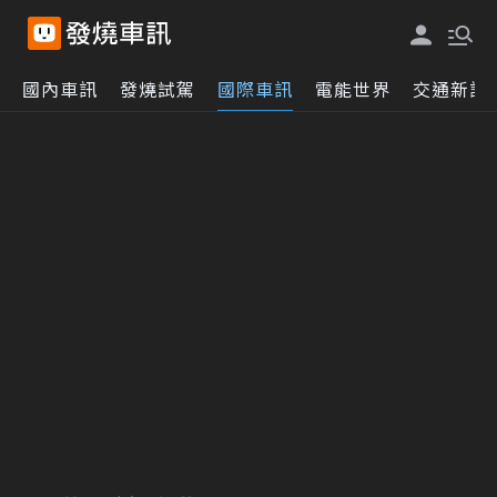
國內車訊
發燒試駕
國際車訊
電能世界
交通新訊