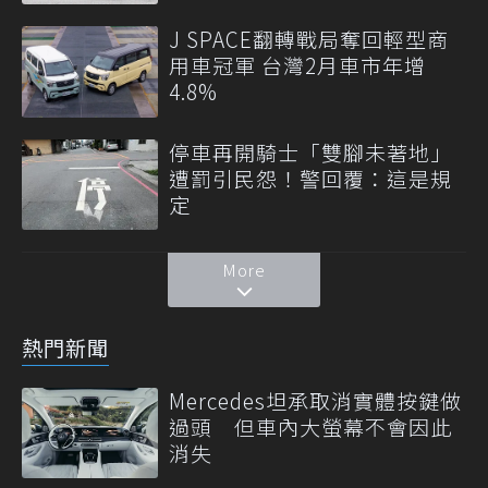
J SPACE翻轉戰局奪回輕型商
用車冠軍 台灣2月車市年增
4.8%
停車再開騎士「雙腳未著地」
遭罰引民怨！警回覆：這是規
定
More
熱門新聞
Mercedes坦承取消實體按鍵做
過頭 但車內大螢幕不會因此
消失