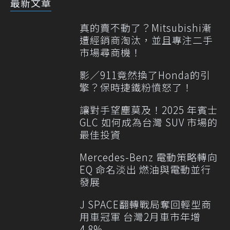
最新文章
真的賣不動了？Mitsubishi漸
遭經銷商淘汰，並且專注二手
市場尋商機！
影／911竟然換了Honda的引
擎？保時捷鐵粉憤怒了！
讓對手望塵莫及！2025 年賓士
GLC 如何成為台灣 SUV 市場的
最佳投資
Mercedes-Benz 電動策略轉向
EQ 命名淡出 燃油與電動並行
發展
J SPACE翻轉戰局奪回輕型商
用車冠軍 台灣2月車市年增
4.8%