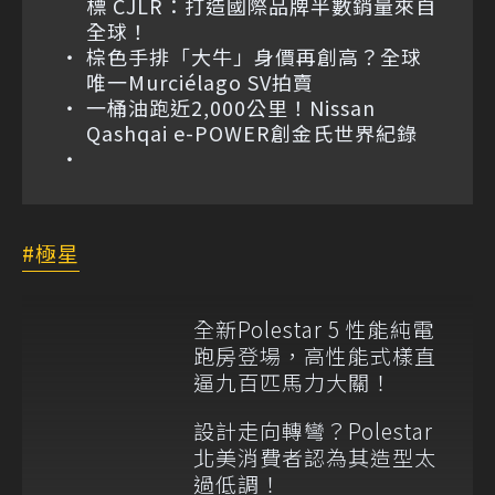
標 CJLR：打造國際品牌半數銷量來自
全球！
棕色手排「大牛」身價再創高？全球
唯一Murciélago SV拍賣
一桶油跑近2,000公里！Nissan
Qashqai e-POWER創金氏世界紀錄
極星
全新Polestar 5 性能純電
跑房登場，高性能式樣直
逼九百匹馬力大關！
設計走向轉彎？Polestar
北美消費者認為其造型太
過低調！