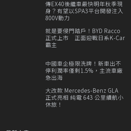
傳EX40後繼車最快明年秋季現
身？有望以SPA3平台開發注入
800V動力
就是要侵門踏戶！BYD Racco
正式上市 正面迎戰日系K-Car
霸主
中國車企極限洗牌！新車出不
停利潤率僅剩1.5%，主流車廠
急出海
大改款 Mercedes-Benz GLA
正式亮相 純電 643 公里續航小
休旅！