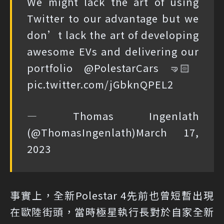
We might lack the art of using
Twitter to our advantage but we
don’t lack the art of developing
awesome EVs and delivering our
portfolio
@PolestarCars
🤜🏻
pic.twitter.com/jGbknQPEL2
— Thomas Ingenlath
(@ThomasIngenlath)
March 17,
2023
事實上，全新Polestar 4先前也曾短暫出現
在歐陸街頭，當時極星執行長對於自家全新