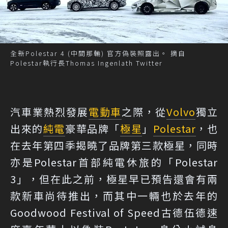
全新Polestar 4 (中間那輛) 官方偽裝照露出。 摘自
Polestar執行長Thomas Ingenlath Twitter
汽車業熱烈發展
電動車
之際，從
Volvo
獨立
出來的
純電
豪華品牌「
極星
」
Polestar
，也
在去年第四季揭曉了品牌第三款極星，同時
亦是Polestar首部純電休旅的「Polestar
3」，但在此之前，極星早已預告還會有兩
款新車尚待推出，而其中一輛也於去年的
Goodwood Festival of Speed古德伍德速