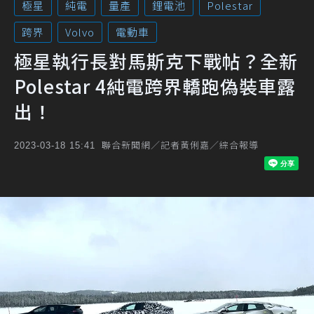
極星
純電
量產
鋰電池
Polestar
跨界
Volvo
電動車
極星執行長對馬斯克下戰帖？全新
Polestar 4純電跨界轎跑偽裝車露
出！
聯合新聞網／記者黃俐嘉／綜合報導
2023-03-18 15:41