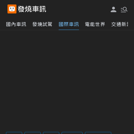
國內車訊
發燒試駕
國際車訊
電能世界
交通新訊