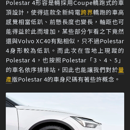
Polestar 4形容是輛採用Coupe轎跑式的車
頂設計，使得這款全新純電
跨界
轎跑的車高
感覺相當低趴、前懸長度也變長，軸距也可
能得益於此而增加，某些部分乍看之下竟然
還與Volvo XC40有點相似，只不過Polestar
4身形較為低趴。而此次在雪地上現蹤的
Polestar 4，也按照Polestar「3、4、5」
的車名依序排排站，因此也能讓我們對於
量
產
版Polestar 4的車身尺碼有著些許概念。