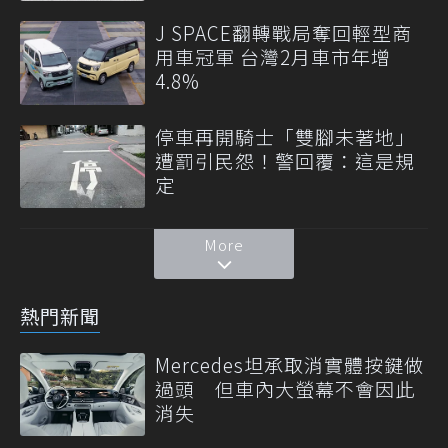
J SPACE翻轉戰局奪回輕型商
用車冠軍 台灣2月車市年增
4.8%
停車再開騎士「雙腳未著地」
遭罰引民怨！警回覆：這是規
定
More
熱門新聞
Mercedes坦承取消實體按鍵做
過頭 但車內大螢幕不會因此
消失