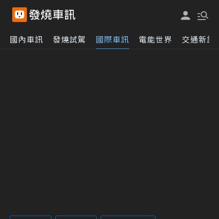
國內車訊
發燒試駕
國際車訊
電能世界
交通新訊