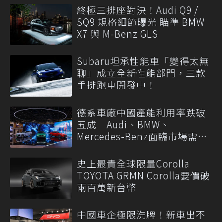
終極三排座對決！Audi Q9 /
SQ9 規格細節曝光 瞄準 BMW
X7 與 M-Benz GLS
Subaru坦承性能車「變得太無
聊」成立全新性能部門，三款
手排跑車開發中！
德系車廠中國產能利用率跌破
五成 Audi、BMW、
Mercedes-Benz面臨市場需求
轉變
史上最貴全球限量Corolla
TOYOTA GRMN Corolla要價破
兩百萬新台幣
中國車企極限洗牌！新車出不