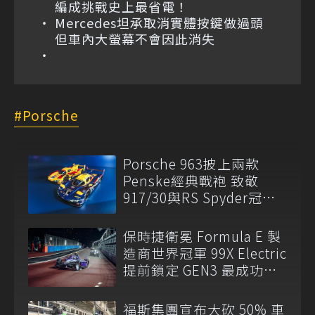
編成挑戰史上最省電！
Mercedes坦承取消實體按鍵做過頭
但車內大螢幕不會因此消失
Porsche
Porsche 963披上兩款
Penske經典戰袍 致敬
917/30與RS Spyder冠軍
傳奇
保時捷衛冕 Formula E 製
造商世界冠軍 99X Electric
提前鎖定 GEN3 最成功賽
車
福斯集團宣布大砍 50% 車