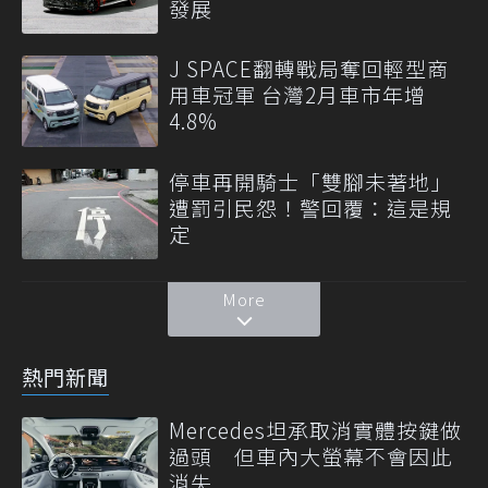
發展
J SPACE翻轉戰局奪回輕型商
用車冠軍 台灣2月車市年增
4.8%
停車再開騎士「雙腳未著地」
遭罰引民怨！警回覆：這是規
定
More
熱門新聞
Mercedes坦承取消實體按鍵做
過頭 但車內大螢幕不會因此
消失