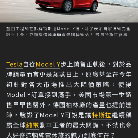
豐田工程師在拆解特斯拉Model Y後，除了表示自家技術完全
跟不上外，亦讚嘆這輛車簡直是個藝術品！ 擷自特斯拉官網
Tesla
自從
Model Y
步上銷售正軌後，對於品
牌銷量而言更是蒸蒸日上，原廠甚至在今年
初針對各大市場推出大降價策略，使得
Model Y訂單接到滿手，美國市場第一季銷
售早早售罄外，德國柏林廠的產量也提前達
陣，驗證了Model Y可說是讓
特斯拉
繼續稱
霸全球
純電
動車王者的最大關鍵，不禁也令
人好奇這輛純電休旅的魅力到底何在？