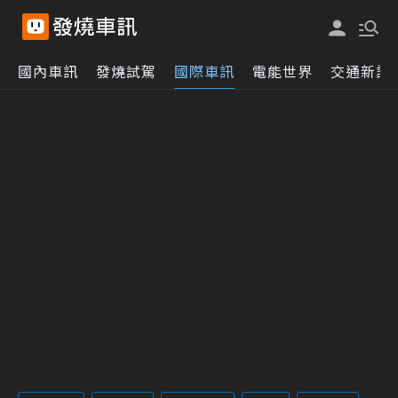
國內車訊
發燒試駕
國際車訊
電能世界
交通新訊