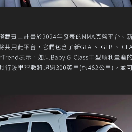
車型將搭載賓士計畫於2024年發表的MMA底盤平台。
都將共用此平台，它們包含了新GLA 、 GLB 、 CL
MotorTrend表示，如果Baby G-Class車型順利量
行駛里程數將超過300英里(約482公里)，並