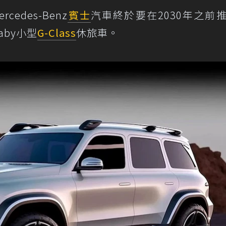
des-Benz
賓士
汽車終於要在2030年之前
aby小型
G-Class
休旅車。