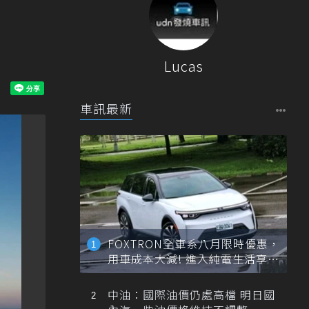
Lucas
車訊最新
FOXTRON全車系八月限時優惠，
用車成本大減! 進入純電生活享
「零稅金＋零保養」新時代
中油：國際油價仍處高檔 明日國