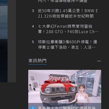
內汽、柴油價格維持不調整
近50年只跑1.45萬公里！BMW E
21 320i宛如穿越近半世紀時間
七大夢幻Ferrari齊聚蒙特雷拍
賣！288 GTO、F40到Luce Cha
ssis 0一次登場
特斯拉暴衝釀3傷600戶停電！違
停賓士擋下浩劫，車主：人沒事
就好
車訊熱門
李多慧大方公開車牌號碼揭背後