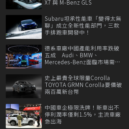
X7 與 M-Benz GLS
Subaru坦承性能車「變得太無
聊」成立全新性能部門，三款
手排跑車開發中！
德系車廠中國產能利用率跌破
五成 Audi、BMW、
Mercedes-Benz面臨市場需求
轉變
史上最貴全球限量Corolla
TOYOTA GRMN Corolla要價破
兩百萬新台幣
中國車企極限洗牌！新車出不
停利潤率僅剩1.5%，主流車廠
急出海