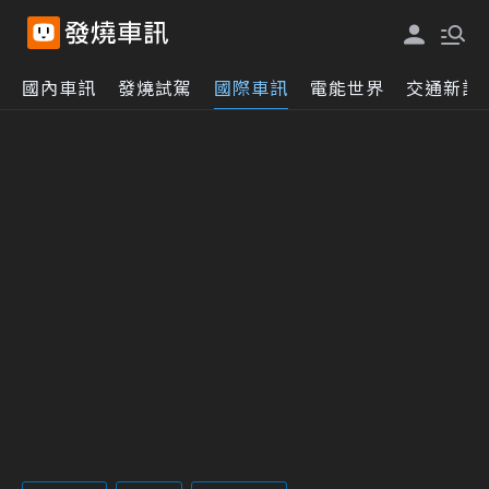
國內車訊
發燒試駕
國際車訊
電能世界
交通新訊