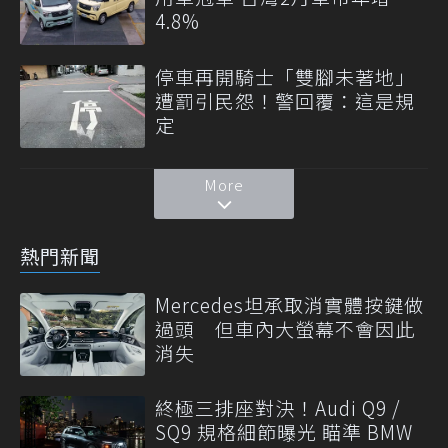
4.8%
停車再開騎士「雙腳未著地」
遭罰引民怨！警回覆：這是規
定
More
熱門新聞
Mercedes坦承取消實體按鍵做
過頭 但車內大螢幕不會因此
消失
終極三排座對決！Audi Q9 /
SQ9 規格細節曝光 瞄準 BMW