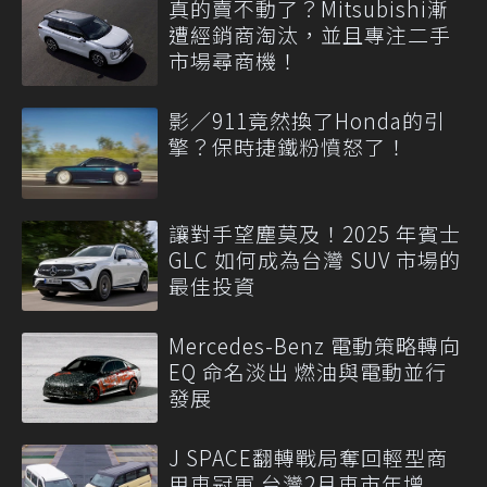
真的賣不動了？Mitsubishi漸
遭經銷商淘汰，並且專注二手
市場尋商機！
影／911竟然換了Honda的引
擎？保時捷鐵粉憤怒了！
讓對手望塵莫及！2025 年賓士
GLC 如何成為台灣 SUV 市場的
最佳投資
Mercedes-Benz 電動策略轉向
EQ 命名淡出 燃油與電動並行
發展
J SPACE翻轉戰局奪回輕型商
用車冠軍 台灣2月車市年增