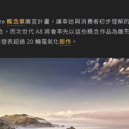
re
概念車
廣宣計畫，讓車迷與消費者初步理解
，而次世代 A8 將會率先以這些概念作品為雛
前發表超過 20 輛電氣化
新作
。