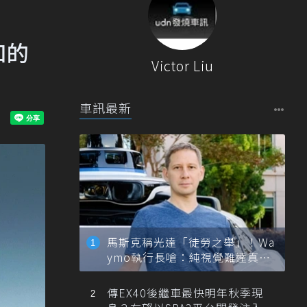
和的
Victor Liu
車訊最新
馬斯克稱光達「徒勞之舉」！Wa
ymo執行長嗆：純視覺難達真正
自動駕駛
傳EX40後繼車最快明年秋季現