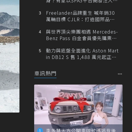
身？有望以SPA3平台開發注入80
0V動力
Freelander品牌重生 喊年銷30
萬輛目標 CJLR：打造國際品牌
半數銷量來自全球！
與世界頂尖樂團相遇 Mercedes-
Benz Pass 白金會員優先購票維
也納愛樂
動力與底盤全面進化 Aston Mart
in DB12 S 售 1,488 萬元起正式
登台
車訊熱門
李多慧大方公開車牌號碼揭背後