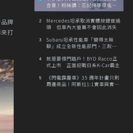
含意！粉絲讚：忘記停哪還能幫
忙找車
Mercedes坦承取消實體按鍵做過
的品牌
頭 但車內大螢幕不會因此消失
形來打
Subaru坦承性能車「變得太無
聊」成立全新性能部門，三款手
排跑車開發中！
就是要侵門踏戶！BYD Racco正
式上市 正面迎戰日系K-Car霸主
《閃電霹靂車》35 週年計畫只剩
周邊商品！阿斯拉1:1實車與實體
展覽雙雙喊卡