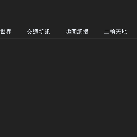
世界
交通新訊
趣聞網搜
二輪天地