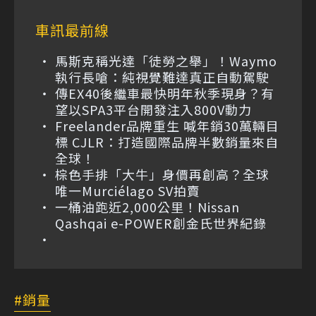
車訊最前線
馬斯克稱光達「徒勞之舉」！Waymo
執行長嗆：純視覺難達真正自動駕駛
傳EX40後繼車最快明年秋季現身？有
望以SPA3平台開發注入800V動力
Freelander品牌重生 喊年銷30萬輛目
標 CJLR：打造國際品牌半數銷量來自
全球！
棕色手排「大牛」身價再創高？全球
唯一Murciélago SV拍賣
一桶油跑近2,000公里！Nissan
Qashqai e-POWER創金氏世界紀錄
銷量