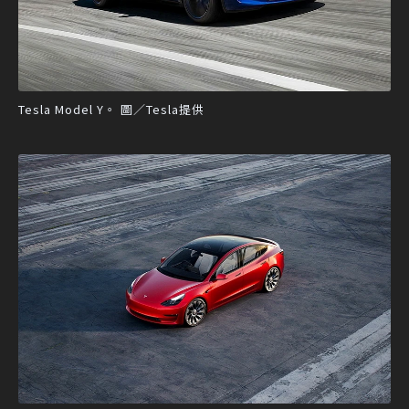
Tesla Model Y。 圖／Tesla提供