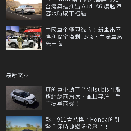
台灣奧迪推出 Audi A6 旗艦陣
容限時購車禮遇
中國車企極限洗牌！新車出不
停利潤率僅剩1.5%，主流車廠
急出海
最新文章
真的賣不動了？Mitsubishi漸
遭經銷商淘汰，並且專注二手
市場尋商機！
影／911竟然換了Honda的引
擎？保時捷鐵粉憤怒了！