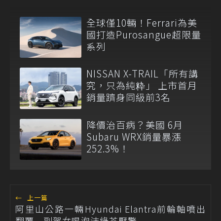
全球僅10輛！Ferrari為美
國打造Purosangue超限量
系列
NISSAN X-TRAIL「所有講
究，只為純粋」 上市首月
銷量躋身同級前3名
降價治百病？美國 6月
Subaru WRX銷量暴漲
252.3%！
←
上一篇
阿里山公路一輛Hyundai Elantra前輪軸噴出
翻覆 副駕女喝泡沫綠茶壓驚