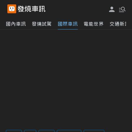
國內車訊
發燒試駕
國際車訊
電能世界
交通新訊