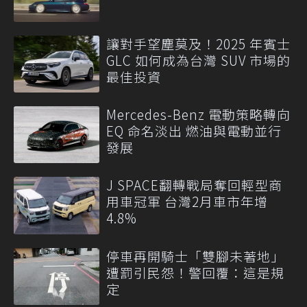
讓對手望塵莫及！2025 年賓士
GLC 如何成為台灣 SUV 市場的
最佳投資
Mercedes-Benz 電動策略轉向
EQ 命名淡出 燃油與電動並行
發展
J SPACE翻轉戰局奪回輕型商
用車冠軍 台灣2月車市年增
4.8%
停車再開騎士「雙腳未著地」
遭罰引民怨！警回覆：這是規
定