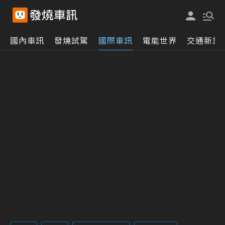
國內車訊
發燒試駕
國際車訊
電能世界
交通新訊