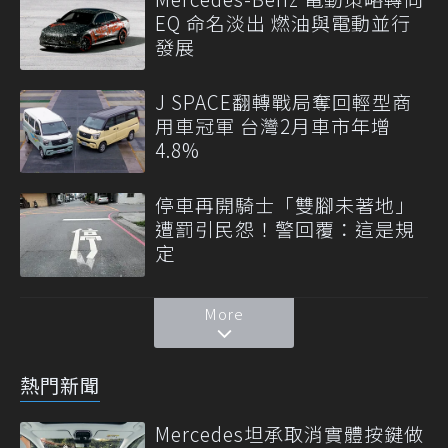
EQ 命名淡出 燃油與電動並行
發展
J SPACE翻轉戰局奪回輕型商
用車冠軍 台灣2月車市年增
4.8%
停車再開騎士「雙腳未著地」
遭罰引民怨！警回覆：這是規
定
More
熱門新聞
Mercedes坦承取消實體按鍵做