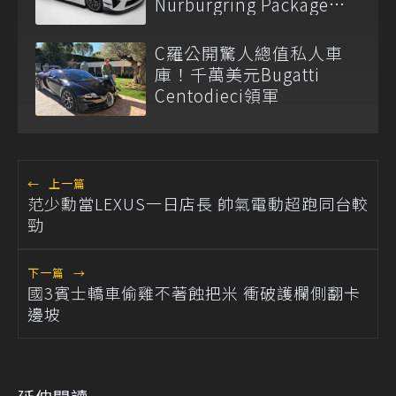
Nürburgring Package現
身
C羅公開驚人總值私人車
庫！千萬美元Bugatti
Centodieci領軍
←
上一篇
范少勳當LEXUS一日店長 帥氣電動超跑同台較
勁
下一篇
→
國3賓士轎車偷雞不著蝕把米 衝破護欄側翻卡
邊坡