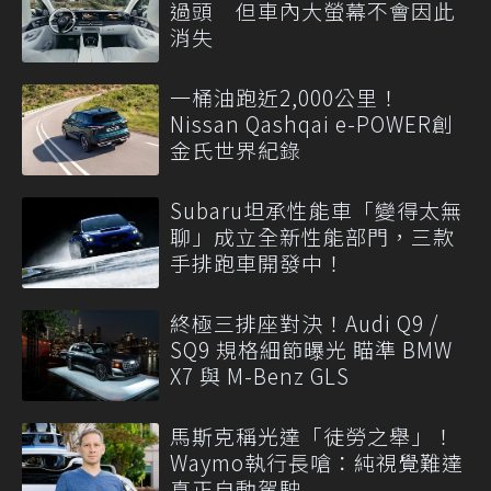
過頭 但車內大螢幕不會因此
消失
一桶油跑近2,000公里！
Nissan Qashqai e-POWER創
金氏世界紀錄
Subaru坦承性能車「變得太無
聊」成立全新性能部門，三款
手排跑車開發中！
終極三排座對決！Audi Q9 /
SQ9 規格細節曝光 瞄準 BMW
X7 與 M-Benz GLS
馬斯克稱光達「徒勞之舉」！
Waymo執行長嗆：純視覺難達
真正自動駕駛