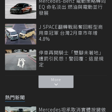
Mercedes-Benz 電動策略轉向
EQ 命名淡出 燃油與電動並行
發展
J SPACE翻轉戰局奪回輕型商
用車冠軍 台灣2月車市年增
4.8%
停車再開騎士「雙腳未著地」
遭罰引民怨！警回覆：這是規
定
More
熱門新聞
Mercedes坦承取消實體按鍵做