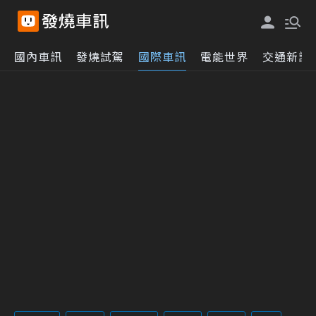
國內車訊
發燒試駕
國際車訊
電能世界
交通新訊