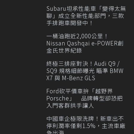
Subaru坦承性能車「變得太無
聊」成立全新性能部門，三款
手排跑車開發中！
一桶油跑近2,000公里！
Nissan Qashqai e-POWER創
金氏世界紀錄
終極三排座對決！Audi Q9 /
SQ9 規格細節曝光 瞄準 BMW
X7 與 M-Benz GLS
Ford砍平價車拚「越野界
Porsche」 品牌轉型卻恐把
入門客群拱手讓人
中國車企極限洗牌！新車出不
停利潤率僅剩1.5%，主流車廠
急出海