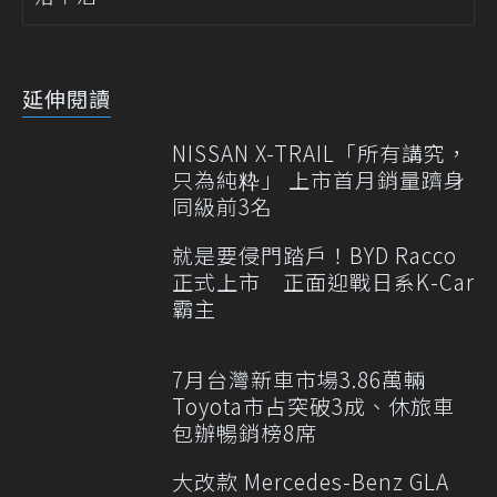
延伸閱讀
NISSAN X-TRAIL「所有講究，
只為純粋」 上市首月銷量躋身
同級前3名
就是要侵門踏戶！BYD Racco
正式上市 正面迎戰日系K-Car
霸主
7月台灣新車市場3.86萬輛
Toyota市占突破3成、休旅車
包辦暢銷榜8席
大改款 Mercedes-Benz GLA