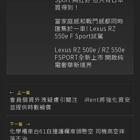
買得到！
當家庭感和戰鬥感都同時
匯集於一車! Lexus RZ
550e F Sport試駕
Lexus RZ 500e / RZ 550e
FSPORT全新上市 開啟純
電奢華新境界
←
上一篇
會員個資外洩疑慮引關注 iRent將強化資安
並提供時數補償
下一篇
→
化學槽車台61自撞護欄車頭懸空 司機高空摔
落不治