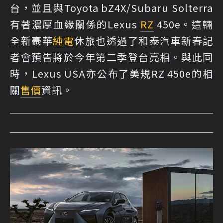
台，並且與Toyota bZ4X/Subaru Solterra
有著濃厚血緣關係的Lexus
RZ
450e。這輛
全新豪華
純電
休旅也透過了和泰汽車新春記
者會預告將於今年第二季登台亮相。與此同
時，Lexus USA亦公布了美規RZ 450e的相
關
售價
資訊。