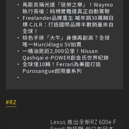
馬斯克稱光達「徒勞之舉」！Waymo
執行長嗆：純視覺難達真正自動駕駛
Freelander品牌重生 喊年銷30萬輛目
標 CJLR：打造國際品牌半數銷量來自
全球！
棕色手排「大牛」身價再創高？全球
唯一Murciélago SV拍賣
一桶油跑近2,000公里！Nissan
Qashqai e-POWER創金氏世界紀錄
全球僅10輛！Ferrari為美國打造
Purosangue超限量系列
RZ
Lexus 推出全新RZ 600e F
Sport 夠狂野 但只有日本