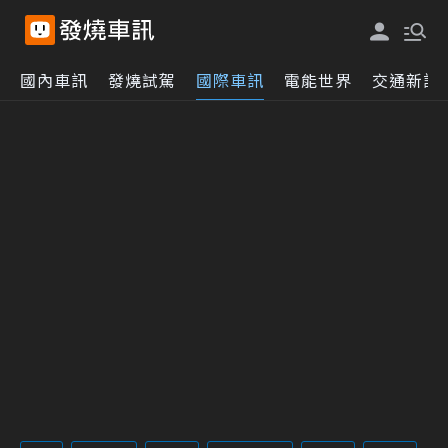
國內車訊
發燒試駕
國際車訊
電能世界
交通新訊