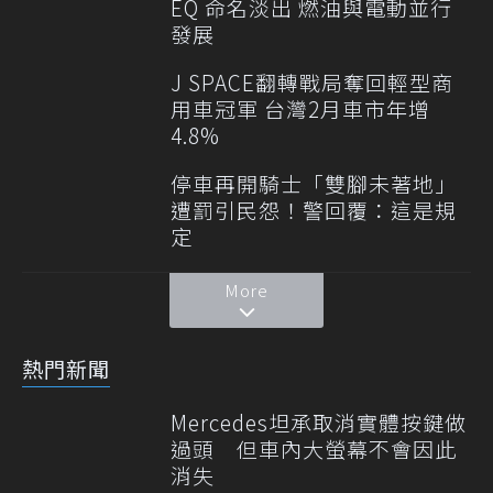
EQ 命名淡出 燃油與電動並行
發展
J SPACE翻轉戰局奪回輕型商
用車冠軍 台灣2月車市年增
4.8%
停車再開騎士「雙腳未著地」
遭罰引民怨！警回覆：這是規
定
More
熱門新聞
Mercedes坦承取消實體按鍵做
過頭 但車內大螢幕不會因此
消失