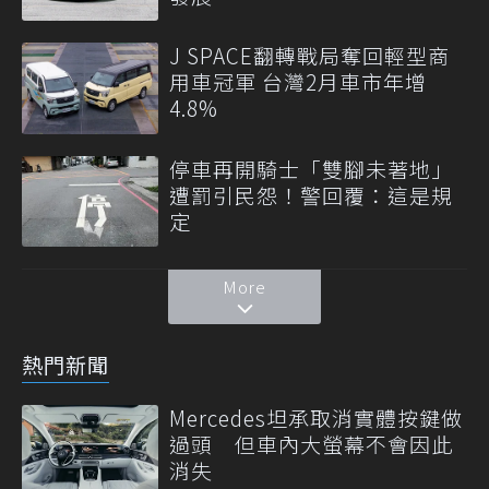
J SPACE翻轉戰局奪回輕型商
用車冠軍 台灣2月車市年增
4.8%
停車再開騎士「雙腳未著地」
遭罰引民怨！警回覆：這是規
定
More
熱門新聞
Mercedes坦承取消實體按鍵做
過頭 但車內大螢幕不會因此
消失