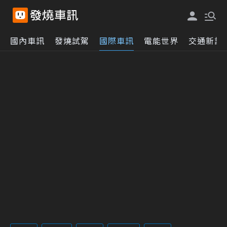
國內車訊
發燒試駕
國際車訊
電能世界
交通新訊