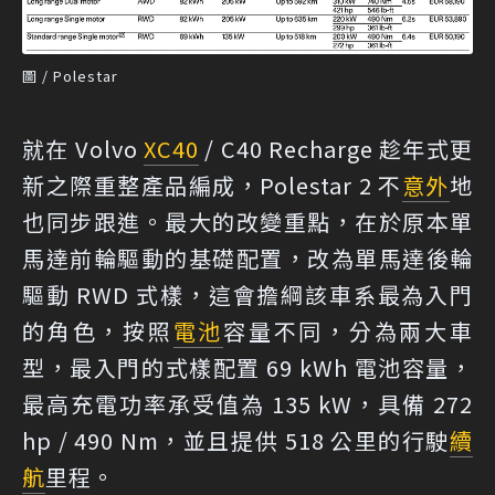
圖 / Polestar
就在 Volvo
XC40
/ C40 Recharge 趁年式更
新之際重整產品編成，Polestar 2 不
意外
地
也同步跟進。最大的改變重點，在於原本單
馬達前輪驅動的基礎配置，改為單馬達後輪
驅動 RWD 式樣，這會擔綱該車系最為入門
的角色，按照
電池
容量不同，分為兩大車
型，最入門的式樣配置 69 kWh 電池容量，
最高充電功率承受值為 135 kW，具備 272
hp / 490 Nm，並且提供 518 公里的行駛
續
航
里程。