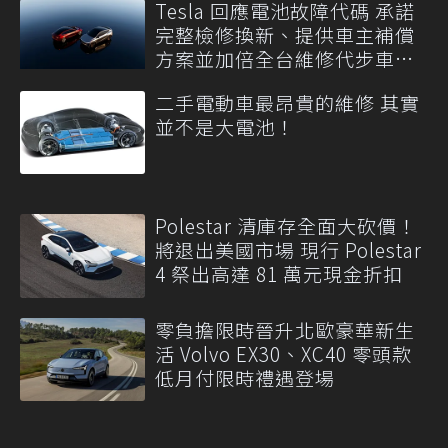
Tesla 回應電池故障代碼 承諾
完整檢修換新、提供車主補償
方案並加倍全台維修代步車數
量
二手電動車最昂貴的維修 其實
並不是大電池！
Polestar 清庫存全面大砍價！
將退出美國市場 現行 Polestar
4 祭出高達 81 萬元現金折扣
零負擔限時晉升北歐豪華新生
活 Volvo EX30、XC40 零頭款
低月付限時禮遇登場