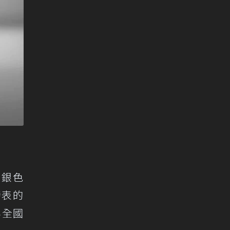
在銀色
發表的
年全國