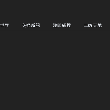
世界
交通新訊
趣聞網搜
二輪天地