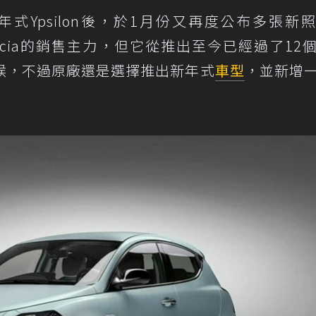
23年式Ypsilon後，於1月份又再度公布多張新
Lancia的銷售主力，但它從推出至今已經過了12
候，不過原廠還是選擇推出新年式
車型
，並新增