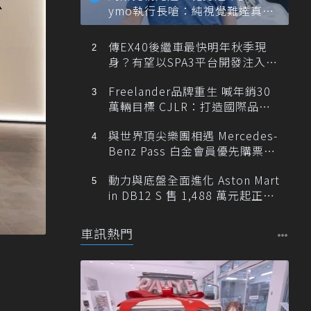
ymo執行長嗆：純視覺難達真正
自動駕駛
傳EX40後繼車最快明年秋季現
身？有望以SPA3平台開發注入80
0V動力
Freelander品牌重生 喊年銷30
萬輛目標 CJLR：打造國際品牌
半數銷量來自全球！
與世界頂尖樂團相遇 Mercedes-
Benz Pass 白金會員優先購票維
也納愛樂
動力與底盤全面進化 Aston Mart
in DB12 S 售 1,488 萬元起正式
登台
車訊熱門