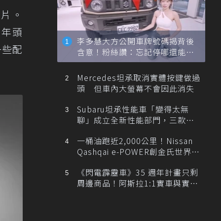
照片。
個年頭
李多慧大方公開車牌號碼揭背後
一些配
含意！粉絲讚：忘記停哪還能幫
忙找車
Mercedes坦承取消實體按鍵做過
頭 但車內大螢幕不會因此消失
Subaru坦承性能車「變得太無
聊」成立全新性能部門，三款手
排跑車開發中！
一桶油跑近2,000公里！Nissan
Qashqai e-POWER創金氏世界紀
錄
《閃電霹靂車》35 週年計畫只剩
周邊商品！阿斯拉1:1實車與實體
展覽雙雙喊卡